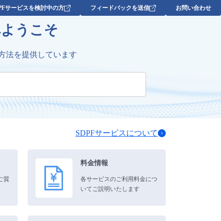
DPFサービスを検討中の方
フィードバックを送信
お問い合わせ
erへようこそ
方法を提供しています
SDPFサービスについて
料金情報
ご質
各サービスのご利用料金につ
いてご説明いたします
介します
すべてのメニュー
すべてのメニュー