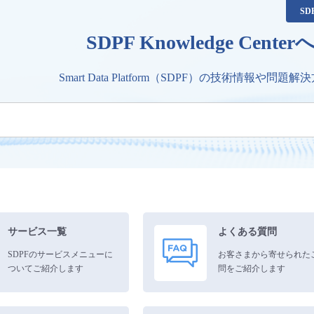
S
SDPF Knowledge Cent
Smart Data Platform（SDPF）の技術情報や
問題解決
サービス一覧
よくある質問
SDPFのサービスメニューに
お客さまから寄せられた
ついてご紹介します
問をご紹介します
ーター
サービスの機能や特徴、チュートリアルについてサービス毎に紹
寄せられたご質問をご紹介します