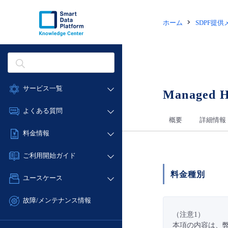
ホーム
SDPF提
サービス一覧
Managed Ho
データ利活用
よくある質問
概要
詳細情報
クラウド/サーバー
データ利活用
料金情報
ネットワーク
クラウド/サーバー
料金シミュレーター
IoT
ご利用開始ガイド
ネットワーク
データ利活用
モニタリング/監査
料金種別
■ 管理機能
IoT
ユースケース
クラウド/サーバー
サポート
- 管理機能
モニタリング/監査
- バックアップ
ネットワーク
管理機能
故障/メンテナンス情報
サポート
- セキュリティ・監査
■ セットアップガイド
IoT
すべてのメニューを見る
（注意1）
サービス稼働状況
管理機能
本項の内容は、
- データと分析
- 新規お申し込み方法