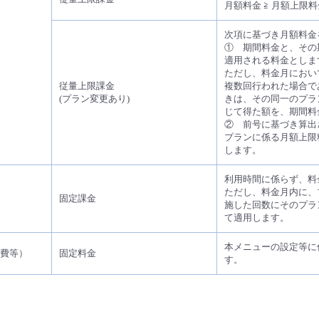
月額料金 ≧ 月額上限
次項に基づき月額料金
① 期間料金と、その
適用される料金としま
ただし、料金月におい
従量上限課金
複数回行われた場合で
(プラン変更あり)
きは、その同一のプラ
じて得た額を、期間料
② 前号に基づき算出
プランに係る月額上限
します。
利用時間に係らず、料
ただし、料金月内に、
固定課金
施した回数にそのプラ
て適用します。
本メニューの設定等に
費等）
固定料金
す。