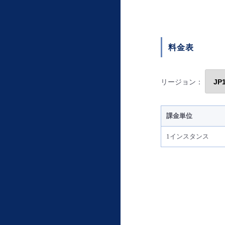
料金表
リージョン：
課金単位
1インスタンス