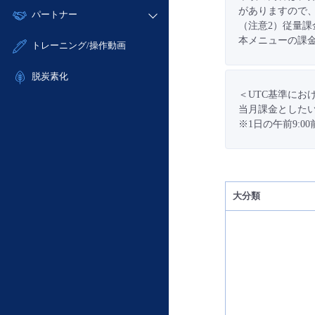
モニタリング/監査
故障/メンテナンス履歴
がありますので
すべてのメニューを見る
パートナー
- IoT
- 初期設定・確認
サポート
（注意2）従量
メンテナンス予定
- マルチクラウド利用
- ユーザー機能の管理
本メニューの課金
販売パートナー向けプログラム
すべてのメニューを見る
トレーニング/操作動画
定期メンテナンス
- リモートワーク
- 登録情報の管理
協業パートナー
- ITインフラストラクチャー
脱炭素化
- APIリファレンス
＜UTC基準にお
- その他
■ 基本構築ガイド
当月課金としたい
※1日の午前9:
- クラウド / サーバー
- Flexible InterConnect
- Flexible Remote Access
- vUTM2
大分類