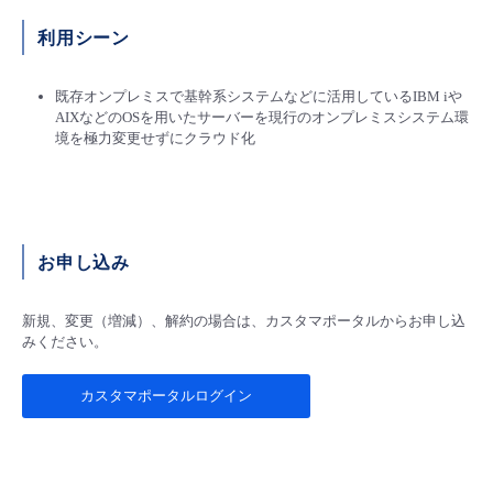
■ セットアップガイド
利用シーン
パートナー
- データと分析
管理機能
サポート
IoT
故障/メンテナンス履歴
- 新規お申し込み方法
既存オンプレミスで基幹系システムなどに活用しているIBM iや
販売パートナー向けプログラム
トレーニング/操作動画
- IoT
AIXなどのOSを用いたサーバーを現行のオンプレミスシステム環
すべてのメニューを見る
管理機能
モニタリング/監査
メンテナンス予定
- 初期設定・確認
境を極力変更せずにクラウド化
協業パートナー
脱炭素化
- マルチクラウド利用
すべてのメニューを見る
サポート
定期メンテナンス
- ユーザー機能の管理
- リモートワーク
すべてのメニューを見る
- 登録情報の管理
お申し込み
- ITインフラストラクチャー
- APIリファレンス
新規、変更（増減）、解約の場合は、カスタマポータルからお申し込
みください。
- その他
カスタマポータルログイン
■ 基本構築ガイド
- クラウド / サーバー