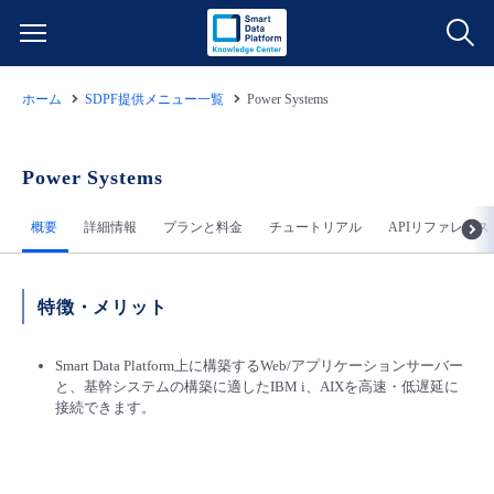
ホーム
SDPF提供メニュー一覧
Power Systems
サービス一覧
データ利活用
Power Systems
よくある質問
概要
詳細情報
プランと料金
チュートリアル
APIリファレンス
クラウド/サーバー
データ利活用
料金情報
ネットワーク
クラウド/サーバー
料金シミュレーター
ご利用開始ガイド
特徴・メリット
■ 管理機能
IoT
ネットワーク
データ利活用
Smart Data Platform上に構築するWeb/アプリケーションサーバー
ユースケース
と、基幹システムの構築に適したIBM i、AIXを高速・低遅延に
接続できます。
- 管理機能
- バックアップ
モニタリング/監査
IoT
クラウド/サーバー
故障/メンテナンス情報
- セキュリティ・監査
サポート
モニタリング/監査
ネットワーク
サービス稼働状況