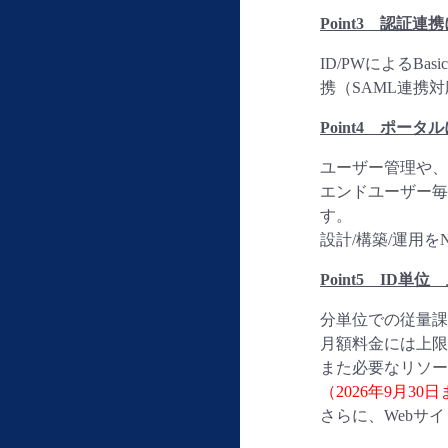
Poi
nt
3 認証連携
ID/PWによるB
携（SAML連携
Point4 ポー
ユーザー管理や、
エンドユーザー毎
す。
設計/構築/運用
Point5 ID
分単位での従量課
月額料金には上限
また必要なリソー
（2026年9月30日
さらに、Webサ