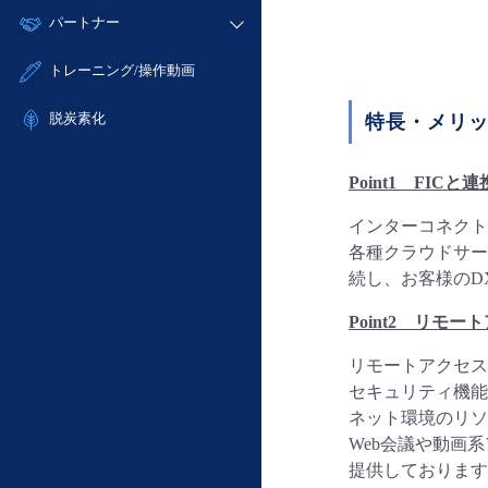
モニタリング/監査
故障/メンテナンス履歴
すべてのメニューを見る
パートナー
- IoT
- 初期設定・確認
サポート
メンテナンス予定
- マルチクラウド利用
- ユーザー機能の管理
販売パートナー向けプログラム
すべてのメニューを見る
トレーニング/操作動画
定期メンテナンス
- リモートワーク
- 登録情報の管理
協業パートナー
- ITインフラストラクチャー
脱炭素化
- APIリファレンス
特長・メリ
- その他
■ 基本構築ガイド
Point1
FICと
- クラウド / サーバー
インターコネクト基盤
- Flexible InterConnect
各種クラウドサー
- Flexible Remote Access
続し、お客様のD
- vUTM2
Point2
リモート
リモートアクセス
セキュリティ機能
ネット環境のリソ
Web会議や動画
提供しております