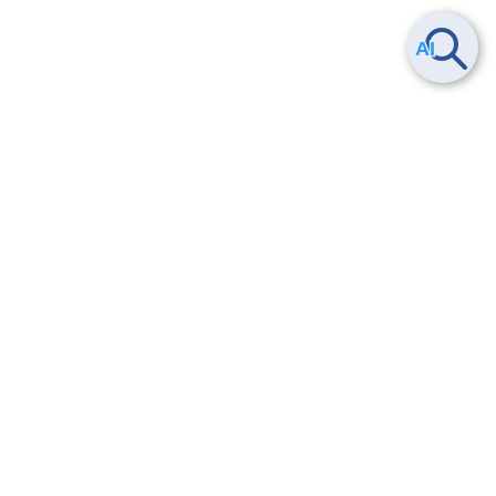
ヘルプ
よくある質問
お問い合わせ
トレーニング/操作動画
法的情報・信頼性
サービス利用規約・SLA
セキュリティ&コンプライアンス