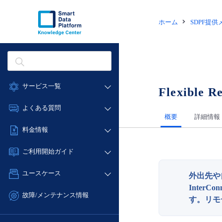
ホーム
SDPF提
サービス一覧
Flexible R
データ利活用
よくある質問
概要
詳細情報
クラウド/サーバー
データ利活用
料金情報
ネットワーク
クラウド/サーバー
料金シミュレーター
IoT
ご利用開始ガイド
ネットワーク
データ利活用
モニタリング/監査
■ 管理機能
IoT
ユースケース
外出先や
クラウド/サーバー
サポート
- 管理機能
モニタリング/監査
Inte
- バックアップ
ネットワーク
管理機能
故障/メンテナンス情報
す。リモ
サポート
- セキュリティ・監査
■ セットアップガイド
IoT
すべてのメニューを見る
サービス稼働状況
管理機能
- データと分析
- 新規お申し込み方法