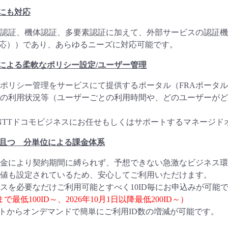
にも対応
asic認証、機体認証、多要素認証に加えて、外部サービスの認証機能
対応））であり、あらゆるニーズに対応可能です。
タルによる柔軟なポリシー設定/ユーザー管理
ポリシー管理をサービスにて提供するポータル（FRAポータ
の利用状況等（ユーザーごとの利用時間や、どのユーザーがど
をNTTドコモビジネスにお任せもしくはサポートするマネージ
単位 且つ 分単位による課金体系
金により契約期間に縛られず、予想できない急激なビジネス環
値も設定されているため、安心してご利用いただけます。
スを必要なだけご利用可能とすべく10ID毎にお申込みが可能
まで最低100ID～、2026年10月1日以降最低200ID～）
イトからオンデマンドで簡単にご利用ID数の増減が可能です。