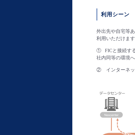
利用シーン
外出先や自宅等あ
利用いただけます
① FICと接続す
社内同等の環境へ
② インターネッ