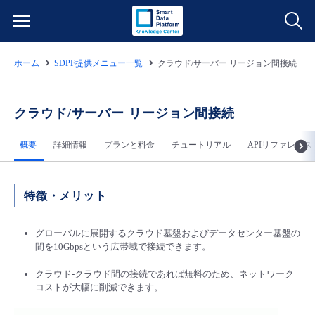
ホーム
SDPF提供メニュー一覧
クラウド/サーバー リージョン間接続
サービス一覧
データ利活用
クラウド/サーバー リージョン間接続
よくある質問
概要
詳細情報
プランと料金
チュートリアル
APIリファレンス
クラウド/サーバー
データ利活用
料金情報
ネットワーク
クラウド/サーバー
料金シミュレーター
ご利用開始ガイド
特徴・メリット
■ 管理機能
IoT
ネットワーク
データ利活用
グローバルに展開するクラウド基盤およびデータセンター基盤の
ユースケース
間を10Gbpsという広帯域で接続できます。
- 管理機能
- バックアップ
モニタリング/監査
IoT
クラウド/サーバー
クラウド-クラウド間の接続であれば無料のため、ネットワーク
故障/メンテナンス情報
コストが大幅に削減できます。
- セキュリティ・監査
サポート
モニタリング/監査
ネットワーク
サービス稼働状況