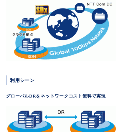
■ セットアップガイド
パートナー
- データと分析
管理機能
サポート
IoT
故障/メンテナンス履歴
- 新規お申し込み方法
販売パートナー向けプログラム
トレーニング/操作動画
- IoT
すべてのメニューを見る
管理機能
モニタリング/監査
メンテナンス予定
- 初期設定・確認
協業パートナー
脱炭素化
- マルチクラウド利用
すべてのメニューを見る
サポート
定期メンテナンス
- ユーザー機能の管理
- リモートワーク
すべてのメニューを見る
- 登録情報の管理
利用シーン
- ITインフラストラクチャー
- APIリファレンス
グローバルDRをネットワークコスト無料で実現
- その他
■ 基本構築ガイド
- クラウド / サーバー