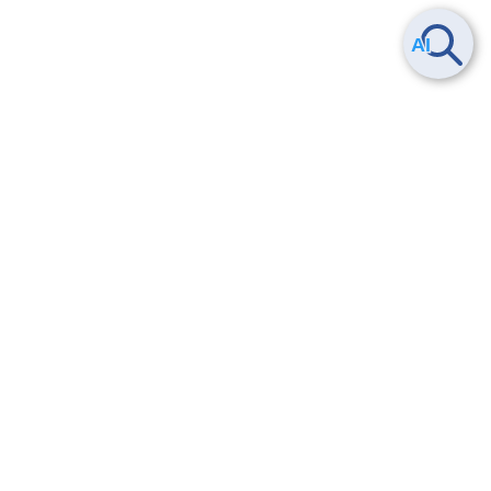
Smart Data Platform につい
ヘルプ
て
よくある質問
特長
お問い合わせ
サービス一覧
トレーニング/操作動画
ユースケース
導入事例
法的情報・信頼性
料金情報
サービス利用規約・SLA
お知らせ
セキュリティ&コンプライア
ンス
パートナー