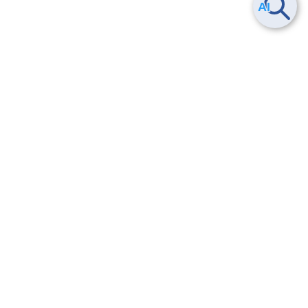
Smart Data Platform につい
ヘルプ
て
よくある質問
特長
お問い合わせ
サービス一覧
トレーニング/操作動画
ユースケース
導入事例
法的情報・信頼性
料金情報
サービス利用規約・SLA
お知らせ
セキュリティ&コンプライア
ンス
パートナー