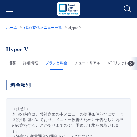
ホーム
SDPF提供メニュー一覧
Hyper-V
サービス一覧
データ利活用
Hyper-V
よくある質問
概要
詳細情報
プランと料金
チュートリアル
APIリファレンス
クラウド/サーバー
データ利活用
料金情報
ネットワーク
クラウド/サーバー
料金シミュレーター
ご利用開始ガイド
料金種別
■ 管理機能
IoT
ネットワーク
データ利活用
ユースケース
（注意1）
本項の内容は、弊社定めの本メニューの提供条件並びにサービ
- 管理機能
- バックアップ
モニタリング/監査
IoT
クラウド/サーバー
故障/メンテナンス情報
ス説明に基づいており、メニュー改善のために予告なしに内容
の改定をすることがありますので、予めご了承をお願いしま
す。
- セキュリティ・監査
サポート
モニタリング/監査
ネットワーク
サービス稼働状況
（注意2）従量課金の課金タイミングについて