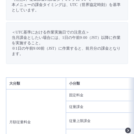
■ セットアップガイド
本メニューの課金タイミングは、UTC（世界協定時刻）を基準
としています。
パートナー
- データと分析
管理機能
サポート
IoT
故障/メンテナンス履歴
- 新規お申し込み方法
販売パートナー向けプログラム
トレーニング/操作動画
- IoT
＜UTC基準における作業実施日での注意点＞
すべてのメニューを見る
管理機能
モニタリング/監査
メンテナンス予定
- 初期設定・確認
当月課金としたい場合には、1日の午前9:00（JST）以降に作業
を実施すること。
協業パートナー
脱炭素化
- マルチクラウド利用
※1日の午前9:00前（JST）に作業すると、前月分の課金となり
すべてのメニューを見る
サポート
定期メンテナンス
- ユーザー機能の管理
ます。
- リモートワーク
すべてのメニューを見る
- 登録情報の管理
- ITインフラストラクチャー
大分類
小分類
- APIリファレンス
固定料金
- その他
従量課金
■ 基本構築ガイド
従量上限課金
月額従量料金
- クラウド / サーバー