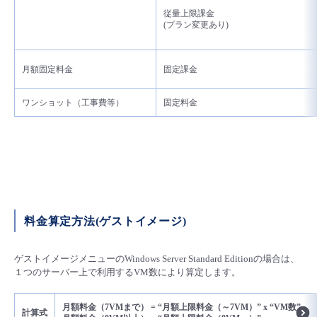
従量上限課金
- Flexible InterConnect
(プラン変更あり)
- Flexible Remote Access
月額固定料金
固定課金
- vUTM2
ワンショット（工事費等）
固定料金
料金算定方法(ゲストイメージ)
ゲストイメージメニューのWindows Server Standard Editionの場合は、
１つのサーバー上で利用するVM数により算定します。
月額料金（
7VM
まで）
= “
月額上限料金（～
7VM
）
” x “VM
数
”
計算式