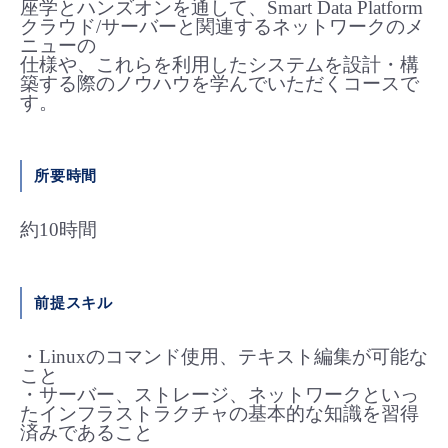
座学とハンズオンを通して、Smart Data Platform
■ セットアップガイド
クラウド/サーバーと関連するネットワークのメ
ニューの
パートナー
- データと分析
管理機能
サポート
IoT
故障/メンテナンス履歴
仕様や、これらを利用したシステムを設計・構
- 新規お申し込み方法
築する際のノウハウを学んでいただくコースで
販売パートナー向けプログラム
す。
トレーニング/操作動画
- IoT
すべてのメニューを見る
管理機能
モニタリング/監査
メンテナンス予定
- 初期設定・確認
協業パートナー
脱炭素化
- マルチクラウド利用
すべてのメニューを見る
サポート
定期メンテナンス
所要時間
- ユーザー機能の管理
- リモートワーク
約10時間
すべてのメニューを見る
- 登録情報の管理
- ITインフラストラクチャー
- APIリファレンス
前提スキル
- その他
・Linuxのコマンド使用、テキスト編集が可能な
■ 基本構築ガイド
こと
・サーバー、ストレージ、ネットワークといっ
たインフラストラクチャの基本的な知識を習得
- クラウド / サーバー
済みであること