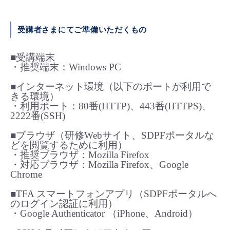
- Flexible InterConnect
受講者さまにてご準備いただくもの
- Flexible Remote Access
■受講端末
・推奨端末：Windows PC
- vUTM2
■インターネット環境（以下のポートが利用で
きる環境）
・利用ポート：80番(HTTP)、443番(HTTPS)、
2222番(SSH)
■ブラウザ（研修Webサイト、SDPFポータルな
どを閲覧するために利用）
・推奨ブラウザ：Mozilla Firefox
・対応ブラウザ：Mozilla Firefox、Google
Chrome
■TFA スマートフォンアプリ（SDPFポータルへ
のログイン認証に利用）
・Google Authenticator （iPhone、Android）