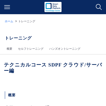
ホーム
トレーニング
サービス一覧
データ利活用
トレーニング
よくある質問
概要
セルフトレーニング
ハンズオントレーニング​
クラウド/サーバー
データ利活用
料金情報
ネットワーク
クラウド/サーバー
料金シミュレーター
テクニカルコース SDPF クラウド/サーバ
ご利用開始ガイド
ー編
■ 管理機能
IoT
ネットワーク
データ利活用
ユースケース
- 管理機能
- バックアップ
モニタリング/監査
IoT
クラウド/サーバー
故障/メンテナンス情報
概要
- セキュリティ・監査
サポート
モニタリング/監査
ネットワーク
サービス稼働状況