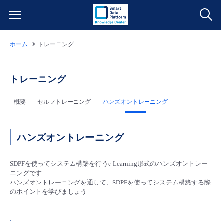
ホーム
トレーニング
サービス一覧
データ利活用
トレーニング
よくある質問
概要
セルフトレーニング
ハンズオントレーニング​
クラウド/サーバー
データ利活用
料金情報
ネットワーク
クラウド/サーバー
料金シミュレーター
ご利用開始ガイド
ハンズオントレーニング
■ 管理機能
IoT
ネットワーク
データ利活用
SDPFを使ってシステム構築を行うe-Learning形式のハンズオントレー
ユースケース
ニングです
ハンズオントレーニングを通して、SDPFを使ってシステム構築する際
- 管理機能
- バックアップ
モニタリング/監査
IoT
クラウド/サーバー
のポイントを学びましょう
故障/メンテナンス情報
- セキュリティ・監査
サポート
モニタリング/監査
ネットワーク
サービス稼働状況