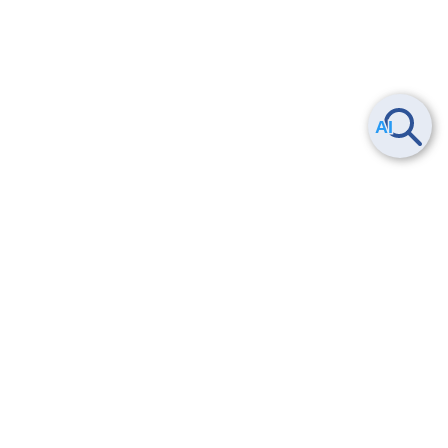
Smart Data Platform につい
ヘルプ
て
よくある質問
特長
お問い合わせ
サービス一覧
トレーニング/操作動画
ユースケース
導入事例
法的情報・信頼性