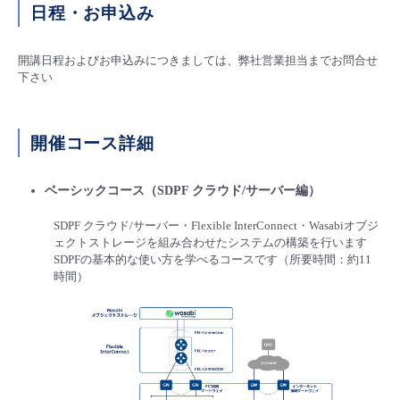
■ セットアップガイド
日程・お申込み
パートナー
- データと分析
管理機能
サポート
IoT
故障/メンテナンス履歴
- 新規お申し込み方法
開講日程およびお申込みにつきましては、弊社営業担当までお問合せ
下さい
販売パートナー向けプログラム
トレーニング/操作動画
- IoT
すべてのメニューを見る
管理機能
モニタリング/監査
メンテナンス予定
- 初期設定・確認
協業パートナー
開催コース詳細
脱炭素化
- マルチクラウド利用
すべてのメニューを見る
サポート
定期メンテナンス
- ユーザー機能の管理
ベーシックコース（SDPF クラウド/サーバー編）
- リモートワーク
すべてのメニューを見る
- 登録情報の管理
SDPF クラウド/サーバー・Flexible InterConnect・Wasabiオブジ
ェクトストレージを組み合わせたシステムの構築を行います
- ITインフラストラクチャー
- APIリファレンス
SDPFの基本的な使い方を学べるコースです（所要時間：約11
時間）
- その他
■ 基本構築ガイド
- クラウド / サーバー