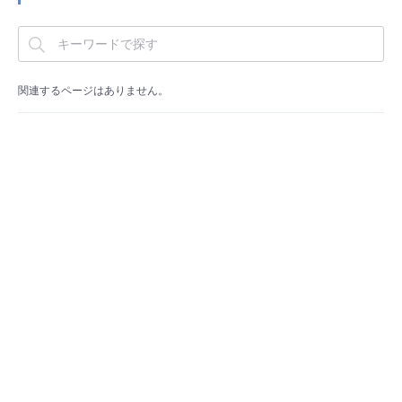
■ セットアップガイド
パートナー
- データと分析
管理機能
サポート
IoT
故障/メンテナンス履歴
- 新規お申し込み方法
販売パートナー向けプログラム
トレーニング/操作動画
関連するページはありません。
- IoT
すべてのメニューを見る
管理機能
モニタリング/監査
メンテナンス予定
- 初期設定・確認
協業パートナー
脱炭素化
- マルチクラウド利用
すべてのメニューを見る
サポート
定期メンテナンス
- ユーザー機能の管理
- リモートワーク
すべてのメニューを見る
- 登録情報の管理
- ITインフラストラクチャー
- APIリファレンス
- その他
■ 基本構築ガイド
- クラウド / サーバー