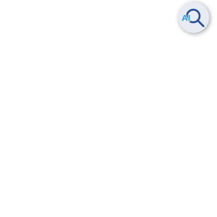
Smart Data Platform につい
ヘルプ
て
よくある質問
特長
お問い合わせ
サービス一覧
トレーニング/操作動画
ユースケース
導入事例
法的情報・信頼性
料金情報
サービス利用規約・SLA
お知らせ
セキュリティ&コンプライア
ンス
パートナー