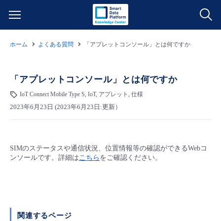
ホーム
よくある質問
「アプレットコンソール」とは何ですか
サービス一覧
データ利活用
「アプレットコンソール」とは何ですか
よくある質問
IoT Connect Mobile Type S, IoT, アプレット, 仕様
クラウド/サーバー
データ利活用
料金情報
2023年6月23日 (2023年6月23日:更新）
ネットワーク
クラウド/サーバー
料金シミュレーター
ご利用開始ガイド
SIMのステータスや通信状況、位置情報等の確認ができるWebコ
ンソールです。詳細は
こちら
をご確認ください。
■ 管理機能
IoT
ネットワーク
データ利活用
ユースケース
- 管理機能
- バックアップ
モニタリング/監査
IoT
クラウド/サーバー
故障/メンテナンス情報
関連するページ
- セキュリティ・監査
サポート
モニタリング/監査
ネットワーク
サービス稼働状況