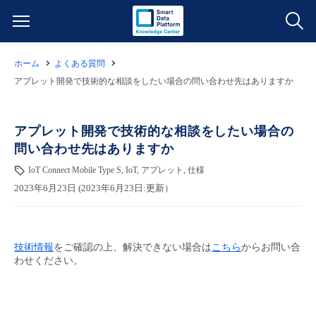
ホーム
よくある質問
サービス一覧
アプレット開発で技術的な相談をしたい場合の問い合わせ先はありますか
データ利活用
よくある質問
アプレット開発で技術的な相談をしたい場合の
問い合わせ先はありますか
クラウド/サーバー
データ利活用
料金情報
IoT Connect Mobile Type S, IoT, アプレット, 仕様
2023年6月23日 (2023年6月23日:更新）
ネットワーク
クラウド/サーバー
料金シミュレーター
ご利用開始ガイド
■ 管理機能
IoT
ネットワーク
データ利活用
ユースケース
技術情報
をご確認の上、解決できない場合は
こちら
からお問い合
わせください。
- 管理機能
- バックアップ
モニタリング/監査
IoT
クラウド/サーバー
故障/メンテナンス情報
- セキュリティ・監査
サポート
モニタリング/監査
ネットワーク
サービス稼働状況