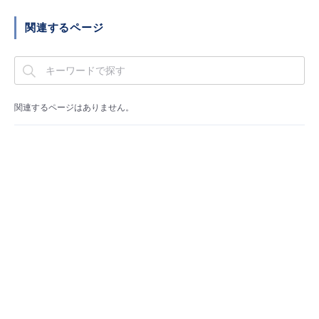
■ セットアップガイド
関連するページ
パートナー
- データと分析
管理機能
サポート
IoT
故障/メンテナンス履歴
- 新規お申し込み方法
販売パートナー向けプログラム
トレーニング/操作動画
- IoT
すべてのメニューを見る
管理機能
モニタリング/監査
メンテナンス予定
- 初期設定・確認
関連するページはありません。
協業パートナー
脱炭素化
- マルチクラウド利用
すべてのメニューを見る
サポート
定期メンテナンス
- ユーザー機能の管理
- リモートワーク
すべてのメニューを見る
- 登録情報の管理
- ITインフラストラクチャー
- APIリファレンス
- その他
■ 基本構築ガイド
- クラウド / サーバー