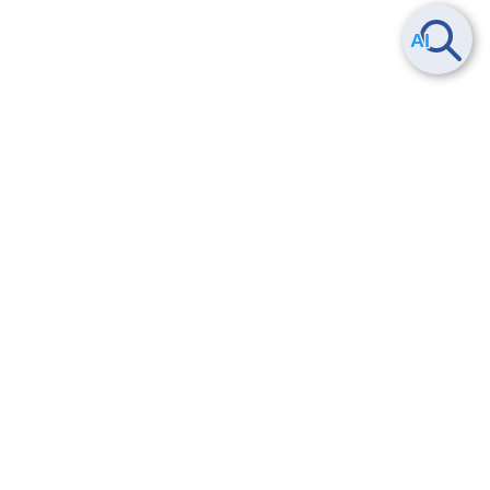
Smart Data Platform につい
ヘルプ
て
よくある質問
特長
お問い合わせ
サービス一覧
トレーニング/操作動画
ユースケース
導入事例
法的情報・信頼性
料金情報
サービス利用規約・SLA
お知らせ
セキュリティ&コンプライア
ンス
パートナー