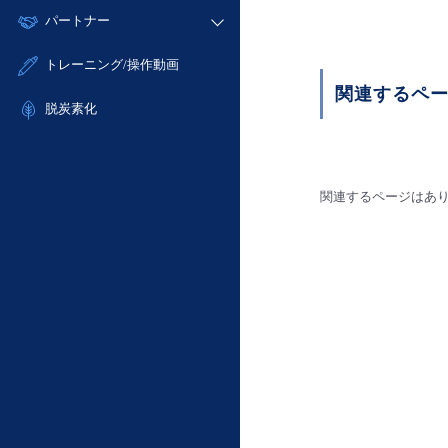
モニタリング/監査
故障/メンテナンス履歴
すべてのメニューを見る
パートナー
- IoT
- 初期設定・確認
サポート
メンテナンス予定
- マルチクラウド利用
- ユーザー機能の管理
販売パートナー向けプログラム
すべてのメニューを見る
トレーニング/操作動画
定期メンテナンス
- リモートワーク
- 登録情報の管理
協業パートナー
関連するペ
- ITインフラストラクチャー
脱炭素化
- APIリファレンス
- その他
■ 基本構築ガイド
- クラウド / サーバー
関連するページはあ
- Flexible InterConnect
- Flexible Remote Access
- vUTM2