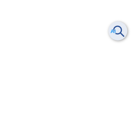
ヘルプ
よくある質問
お問い合わせ
トレーニング/操作動画
法的情報・信頼性
サービス利用規約・SLA