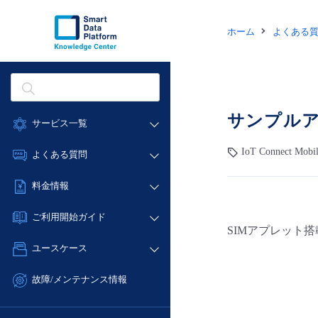
ホーム
よくある
サンプル
サービス一覧
データ利活用
IoT Connect Mo
よくある質問
クラウド/サーバー
データ利活用
料金情報
ネットワーク
クラウド/サーバー
料金シミュレーター
IoT
ご利用開始ガイド
ネットワーク
SIMアプレット
データ利活用
モニタリング/監査
■ 管理機能
IoT
ユースケース
クラウド/サーバー
サポート
- 管理機能
モニタリング/監査
- バックアップ
ネットワーク
管理機能
故障/メンテナンス情報
サポート
- セキュリティ・監査
■ セットアップガイド
IoT
すべてのメニューを見る
サービス稼働状況
管理機能
- データと分析
- 新規お申し込み方法