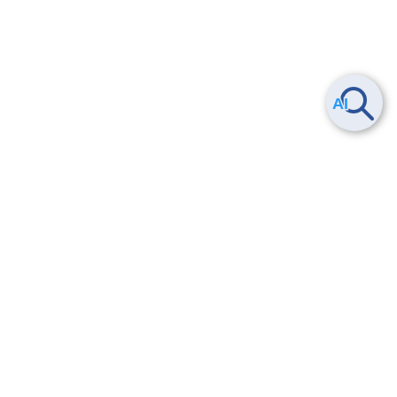
Smart Data Platform につい
ヘルプ
て
よくある質問
特長
お問い合わせ
サービス一覧
トレーニング/操作動画
ユースケース
導入事例
法的情報・信頼性
料金情報
サービス利用規約・SLA