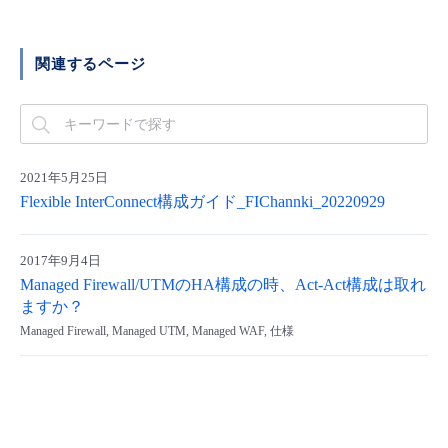
■ セットアップガイド
パートナー
- データと分析
管理機能
サポート
IoT
故障/メンテナンス履歴
関連するページ
- 新規お申し込み方法
販売パートナー向けプログラム
トレーニング/操作動画
- IoT
すべてのメニューを見る
管理機能
モニタリング/監査
メンテナンス予定
- 初期設定・確認
協業パートナー
脱炭素化
- マルチクラウド利用
すべてのメニューを見る
サポート
定期メンテナンス
- ユーザー機能の管理
2021年5月25日
Flexible InterConnect構成ガイド_FIChannki_20220929
- リモートワーク
すべてのメニューを見る
- 登録情報の管理
2017年9月4日
- ITインフラストラクチャー
Managed Firewall/UTMのHA構成の時、Act-Act構成は取れ
- APIリファレンス
ますか？
- その他
Managed Firewall, Managed UTM, Managed WAF, 仕様
■ 基本構築ガイド
- クラウド / サーバー