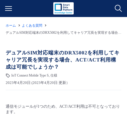
ホーム
よくある質問
サービス一覧
デュアルSIM対応端末のDRX5002を利用してキャリア冗長を実現する場合、ACT/ACT利用構成は可能でしょうか？
データ利活用
よくある質問
デュアルSIM対応端末のDRX5002を利用してキ
ャリア冗長を実現する場合、ACT/ACT利用構
クラウド/サーバー
データ利活用
料金情報
成は可能でしょうか？
IoT Connect Mobile Type S, 仕様
ネットワーク
クラウド/サーバー
料金シミュレーター
ご利用開始ガイド
2023年4月20日 (2023年4月20日:更新）
■ 管理機能
IoT
ネットワーク
データ利活用
ユースケース
通信モジュールが1つのため、ACT/ACT利用は不可となっており
- 管理機能
- バックアップ
モニタリング/監査
IoT
クラウド/サーバー
故障/メンテナンス情報
ます。
- セキュリティ・監査
サポート
モニタリング/監査
ネットワーク
サービス稼働状況