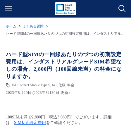
ホーム
よくある質問
サービス一覧
ハード型SIMの一回線あたりのづつの初期設定費用は、インダストリアルグレードSIM希望なしの場合、2,800円（100回線未満）の料金になりますか。
データ利活用
よくある質問
ハード型SIMの一回線あたりのづつの初期設定
費用は、インダストリアルグレードSIM希望な
クラウド/サーバー
データ利活用
料金情報
しの場合、2,800円（100回線未満）の料金にな
りますか。
ネットワーク
クラウド/サーバー
料金シミュレーター
ご利用開始ガイド
IoT Connect Mobile Type S, IoT, 仕様, 料金
2023年8月29日 (2023年8月30日:更新）
■ 管理機能
IoT
ネットワーク
データ利活用
ユースケース
- 管理機能
- バックアップ
モニタリング/監査
IoT
クラウド/サーバー
故障/メンテナンス情報
100SIM未満で2,800円（税込3,080円）でございます。詳細
は、
SIM初期設定費用
をご確認ください。
- セキュリティ・監査
サポート
モニタリング/監査
ネットワーク
サービス稼働状況