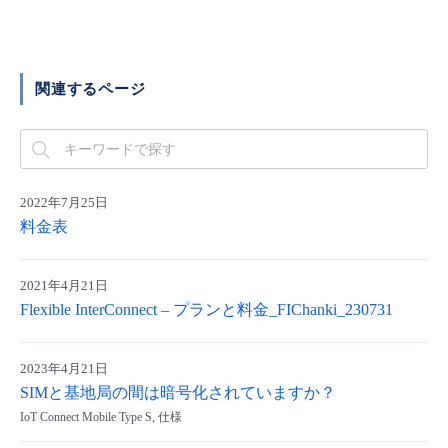
■ セットアップガイド
パートナー
- データと分析
管理機能
サポート
IoT
故障/メンテナンス履歴
- 新規お申し込み方法
関連するページ
販売パートナー向けプログラム
トレーニング/操作動画
- IoT
すべてのメニューを見る
管理機能
モニタリング/監査
メンテナンス予定
- 初期設定・確認
協業パートナー
脱炭素化
- マルチクラウド利用
すべてのメニューを見る
サポート
定期メンテナンス
- ユーザー機能の管理
2022年7月25日
- リモートワーク
料金表
すべてのメニューを見る
- 登録情報の管理
- ITインフラストラクチャー
2021年4月21日
- APIリファレンス
Flexible InterConnect – プランと料金_FIChanki_230731
- その他
■ 基本構築ガイド
2023年4月21日
SIMと基地局の間は暗号化されていますか？
IoT Connect Mobile Type S, 仕様
- クラウド / サーバー