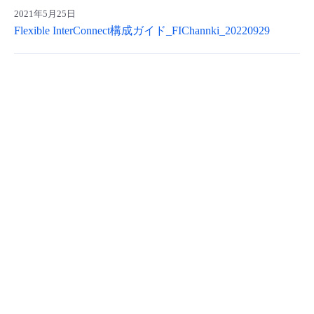
2021年5月25日
- Flexible InterConnect
Flexible InterConnect構成ガイド_FIChannki_20220929
- Flexible Remote Access
- vUTM2