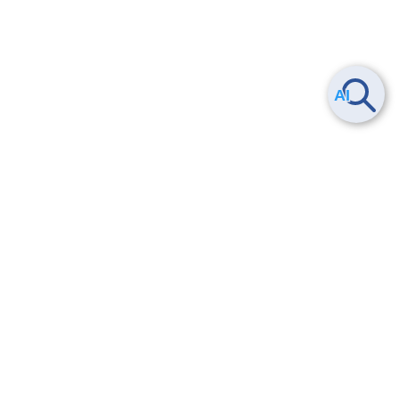
Smart Data Platform につい
ヘルプ
て
よくある質問
特長
お問い合わせ
サービス一覧
トレーニング/操作動画
ユースケース
導入事例
法的情報・信頼性
料金情報
サービス利用規約・SLA