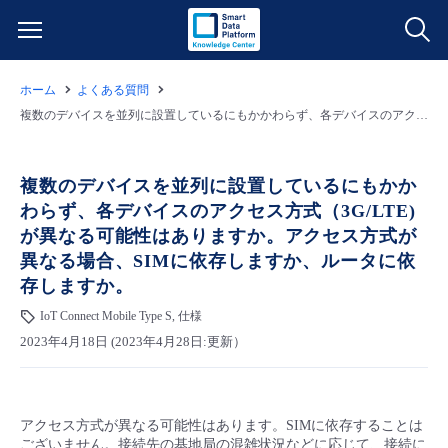
ホーム
よくある質問
サービス一覧
複数のデバイスを並列に設置しているにもかかわらず、各デバイスのアクセス方式（3G/LTE)が異なる可能性はありますか。アクセス方式が異なる場合、SIMに依存しますか、ルータに依存しますか。
データ利活用
よくある質問
複数のデバイスを並列に設置しているにもかか
わらず、各デバイスのアクセス方式（3G/LTE)
クラウド/サーバー
データ利活用
料金情報
が異なる可能性はありますか。アクセス方式が
異なる場合、SIMに依存しますか、ルータに依
ネットワーク
クラウド/サーバー
料金シミュレーター
ご利用開始ガイド
存しますか。
IoT Connect Mobile Type S, 仕様
■ 管理機能
IoT
ネットワーク
データ利活用
ユースケース
2023年4月18日 (2023年4月28日:更新）
- 管理機能
- バックアップ
モニタリング/監査
IoT
クラウド/サーバー
故障/メンテナンス情報
アクセス方式が異なる可能性はあります。SIMに依存することは
- セキュリティ・監査
サポート
モニタリング/監査
ネットワーク
サービス稼働状況
ございません。接続先の基地局の混雑状況などに応じて、接続に