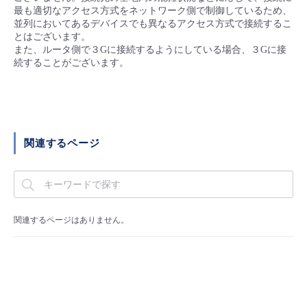
■ セットアップガイド
最も適切なアクセス方式をネットワーク側で制御しているため、
並列においてあるデバイスでも異なるアクセス方式で接続するこ
パートナー
- データと分析
管理機能
サポート
IoT
故障/メンテナンス履歴
とはございます。
- 新規お申し込み方法
また、ルータ側で３Gに接続するようにしている場合、３Gに接
続することがございます。
販売パートナー向けプログラム
トレーニング/操作動画
- IoT
すべてのメニューを見る
管理機能
モニタリング/監査
メンテナンス予定
- 初期設定・確認
協業パートナー
脱炭素化
- マルチクラウド利用
すべてのメニューを見る
サポート
定期メンテナンス
- ユーザー機能の管理
関連するページ
- リモートワーク
すべてのメニューを見る
- 登録情報の管理
- ITインフラストラクチャー
- APIリファレンス
関連するページはありません。
- その他
■ 基本構築ガイド
- クラウド / サーバー