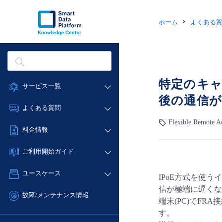
ホーム
よくある
特定のキャ
サービス一覧
後の通信
データ利活用
よくある質問
クラウド/サーバー
Flexible Remot
データ利活用
料金情報
ネットワーク
クラウド/サーバー
料金シミュレーター
IoT
ご利用開始ガイド
ネットワーク
データ利活用
モニタリング/監査
■ 管理機能
IoT
ユースケース
IPoE方式を使
クラウド/サーバー
サポート
- 管理機能
モニタリング/監査
信が極端に遅くな
- バックアップ
ネットワーク
管理機能
故障/メンテナンス情報
端末(PC)でFR
サポート
- セキュリティ・監査
■ セットアップガイド
IoT
すべてのメニューを見る
す。
サービス稼働状況
管理機能
- データと分析
- 新規お申し込み方法