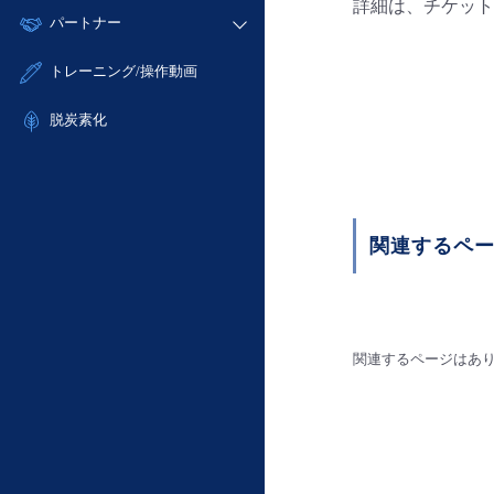
モニタリング/監査
詳細は、チケット
故障/メンテナンス履歴
すべてのメニューを見る
パートナー
- IoT
- 初期設定・確認
サポート
メンテナンス予定
- マルチクラウド利用
- ユーザー機能の管理
販売パートナー向けプログラム
すべてのメニューを見る
トレーニング/操作動画
定期メンテナンス
- リモートワーク
- 登録情報の管理
協業パートナー
- ITインフラストラクチャー
脱炭素化
- APIリファレンス
- その他
■ 基本構築ガイド
- クラウド / サーバー
- Flexible InterConnect
関連するペ
- Flexible Remote Access
- vUTM2
関連するページはあ