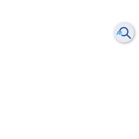
ヘルプ
よくある質問
お問い合わせ
トレーニング/操作動画
法的情報・信頼性
サービス利用規約・SLA