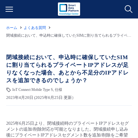
ホーム
よくある質問
サービス一覧
閉域接続において、申込時に確保していたSIMに割り当てられるプライベートIPアドレスが足りなくなった場合、あとから不足分のIPアドレスを追加できるのでしょうか？
データ利活用
よくある質問
閉域接続において、申込時に確保していたSIM
に割り当てられるプライベートIPアドレスが足
クラウド/サーバー
データ利活用
料金情報
りなくなった場合、あとから不足分のIPアドレ
スを追加できるのでしょうか？
ネットワーク
クラウド/サーバー
料金シミュレーター
ご利用開始ガイド
IoT Connect Mobile Type S, 仕様
2023年4月20日 (2025年6月25日:更新）
■ 管理機能
IoT
ネットワーク
データ利活用
ユースケース
- 管理機能
- バックアップ
モニタリング/監査
IoT
クラウド/サーバー
故障/メンテナンス情報
2025年6月25日より、閉域接続時のプライベートIPアドレスセグ
メントの追加/削除対応が可能となりました。閉域接続申し込み
後にプライベートIPアドレスセグメント数を追加/削除をご希望
- セキュリティ・監査
サポート
モニタリング/監査
ネットワーク
サービス稼働状況