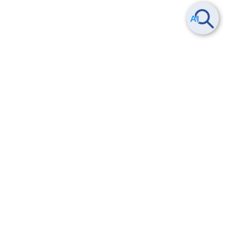
Smart Data Platform につい
ヘルプ
て
よくある質問
特長
お問い合わせ
サービス一覧
トレーニング/操作動画
ユースケース
導入事例
法的情報・信頼性
料金情報
サービス利用規約・SLA
お知らせ
セキュリティ&コンプライア
ンス
パートナー