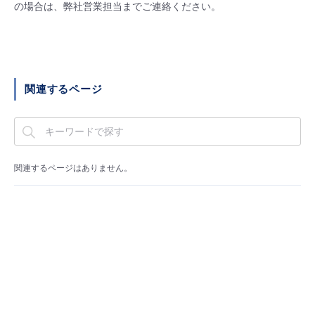
■ セットアップガイド
の場合は、弊社営業担当までご連絡ください。
パートナー
- データと分析
管理機能
サポート
IoT
故障/メンテナンス履歴
- 新規お申し込み方法
販売パートナー向けプログラム
トレーニング/操作動画
- IoT
すべてのメニューを見る
管理機能
モニタリング/監査
メンテナンス予定
- 初期設定・確認
関連するページ
協業パートナー
脱炭素化
- マルチクラウド利用
すべてのメニューを見る
サポート
定期メンテナンス
- ユーザー機能の管理
- リモートワーク
すべてのメニューを見る
- 登録情報の管理
関連するページはありません。
- ITインフラストラクチャー
- APIリファレンス
- その他
■ 基本構築ガイド
- クラウド / サーバー