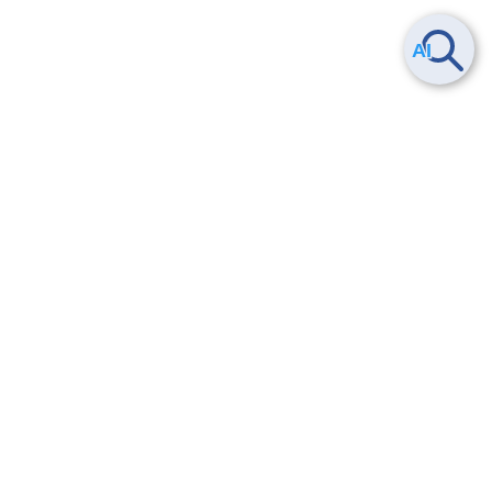
Smart Data Platform につい
ヘルプ
て
よくある質問
特長
お問い合わせ
サービス一覧
トレーニング/操作動画
ユースケース
導入事例
法的情報・信頼性
料金情報
サービス利用規約・SLA
お知らせ
セキュリティ&コンプライア
ンス
パートナー