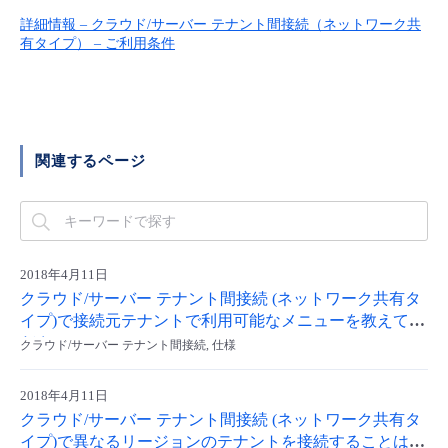
■ セットアップガイド
詳細情報 – クラウド/サーバー テナント間接続（ネットワーク共
パートナー
有タイプ） – ご利用条件
- データと分析
管理機能
サポート
IoT
故障/メンテナンス履歴
- 新規お申し込み方法
販売パートナー向けプログラム
トレーニング/操作動画
- IoT
すべてのメニューを見る
管理機能
モニタリング/監査
メンテナンス予定
- 初期設定・確認
協業パートナー
脱炭素化
- マルチクラウド利用
関連するページ
すべてのメニューを見る
サポート
定期メンテナンス
- ユーザー機能の管理
- リモートワーク
すべてのメニューを見る
- 登録情報の管理
- ITインフラストラクチャー
2018年4月11日
- APIリファレンス
クラウド/サーバー テナント間接続 (ネットワーク共有タ
イプ)で接続元テナントで利用可能なメニューを教えてく
- その他
ださい。
クラウド/サーバー テナント間接続, 仕様
■ 基本構築ガイド
2018年4月11日
- クラウド / サーバー
クラウド/サーバー テナント間接続 (ネットワーク共有タ
イプ)で異なるリージョンのテナントを接続することはで