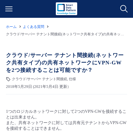
ホーム
よくある質問
サービス一覧
クラウド/サーバー テナント間接続(ネットワーク共有タイプ)の共有ネットワークにVPN-GWを2つ接続することは可能ですか？
データ利活用
よくある質問
クラウド/サーバー テナント間接続(ネットワー
ク共有タイプ)の共有ネットワークにVPN-GW
クラウド/サーバー
データ利活用
料金情報
を2つ接続することは可能ですか？
クラウド/サーバー テナント間接続, 仕様
ネットワーク
クラウド/サーバー
料金シミュレーター
ご利用開始ガイド
2018年5月29日 (2021年5月4日:更新）
■ 管理機能
IoT
ネットワーク
データ利活用
ユースケース
1つのロジカルネットワークに対して2つのVPN-GWを接続するこ
- 管理機能
- バックアップ
モニタリング/監査
IoT
クラウド/サーバー
故障/メンテナンス情報
とは出来ません。
また、共有ネットワークに対しては共有元テナントからVPN-GW
を接続することはできません。
- セキュリティ・監査
サポート
モニタリング/監査
ネットワーク
サービス稼働状況