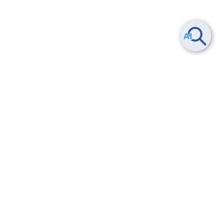
Smart Data Platform につい
ヘルプ
て
よくある質問
特長
お問い合わせ
サービス一覧
トレーニング/操作動画
ユースケース
導入事例
法的情報・信頼性
料金情報
サービス利用規約・SLA
お知らせ
セキュリティ&コンプライア