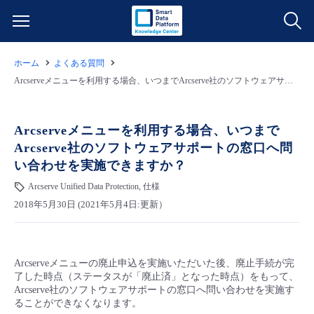
ホーム
よくある質問
サービス一覧
Arcserveメニューを利用する場合、いつまでArcserve社のソフトウェアサポートの窓口へ問い合わせを実施できますか？
データ利活用
よくある質問
Arcserveメニューを利用する場合、いつまで
Arcserve社のソフトウェアサポートの窓口へ問
クラウド/サーバー
データ利活用
料金情報
い合わせを実施できますか？
Arcserve Unified Data Protection, 仕様
ネットワーク
クラウド/サーバー
料金シミュレーター
ご利用開始ガイド
2018年5月30日 (2021年5月4日:更新）
■ 管理機能
IoT
ネットワーク
データ利活用
ユースケース
Arcserveメニューの廃止申込を実施いただいた後、廃止手続が完
- 管理機能
- バックアップ
モニタリング/監査
IoT
クラウド/サーバー
故障/メンテナンス情報
了した時点（ステータスが「廃止済」となった時点）をもって、
Arcserve社のソフトウェアサポートの窓口へ問い合わせを実施す
ることができなくなります。
- セキュリティ・監査
サポート
モニタリング/監査
ネットワーク
サービス稼働状況