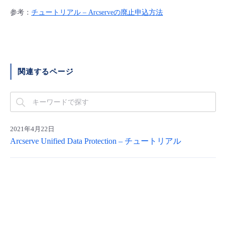
■ セットアップガイド
参考：
チュートリアル – Arcserveの廃止申込方法
パートナー
- データと分析
管理機能
サポート
IoT
故障/メンテナンス履歴
- 新規お申し込み方法
販売パートナー向けプログラム
トレーニング/操作動画
- IoT
すべてのメニューを見る
管理機能
モニタリング/監査
メンテナンス予定
- 初期設定・確認
関連するページ
協業パートナー
脱炭素化
- マルチクラウド利用
すべてのメニューを見る
サポート
定期メンテナンス
- ユーザー機能の管理
- リモートワーク
すべてのメニューを見る
- 登録情報の管理
2021年4月22日
- ITインフラストラクチャー
Arcserve Unified Data Protection – チュートリアル
- APIリファレンス
- その他
■ 基本構築ガイド
- クラウド / サーバー