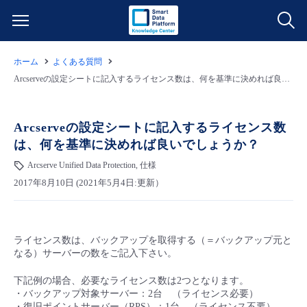
ホーム
よくある質問
サービス一覧
Arcserveの設定シートに記入するライセンス数は、何を基準に決めれば良いでしょうか？
データ利活用
よくある質問
Arcserveの設定シートに記入するライセンス数
は、何を基準に決めれば良いでしょうか？
クラウド/サーバー
データ利活用
料金情報
Arcserve Unified Data Protection, 仕様
2017年8月10日 (2021年5月4日:更新）
ネットワーク
クラウド/サーバー
料金シミュレーター
ご利用開始ガイド
■ 管理機能
IoT
ネットワーク
データ利活用
ユースケース
ライセンス数は、バックアップを取得する（＝バックアップ元と
なる）サーバーの数をご記入下さい。
- 管理機能
- バックアップ
モニタリング/監査
IoT
クラウド/サーバー
故障/メンテナンス情報
下記例の場合、必要なライセンス数は2つとなります。
・バックアップ対象サーバー：2台 （ライセンス必要）
- セキュリティ・監査
サポート
モニタリング/監査
ネットワーク
サービス稼働状況
・復旧ポイントサーバー（RPS）：1台 （ライセンス不要）