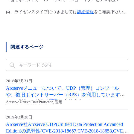
■ セットアップガイド
尚、ライセンスタイプにつきましては
詳細情報
をご確認下さい。
パートナー
- データと分析
管理機能
サポート
IoT
故障/メンテナンス履歴
- 新規お申し込み方法
販売パートナー向けプログラム
トレーニング/操作動画
- IoT
すべてのメニューを見る
管理機能
モニタリング/監査
メンテナンス予定
- 初期設定・確認
協業パートナー
関連するページ
脱炭素化
- マルチクラウド利用
すべてのメニューを見る
サポート
定期メンテナンス
- ユーザー機能の管理
- リモートワーク
すべてのメニューを見る
- 登録情報の管理
2018年7月31日
- ITインフラストラクチャー
- APIリファレンス
Arcserveメニューについて、UDP（管理）コンソール
や、復旧ポイントサーバー（RPS）を利用しています。
- その他
アップグレードする順番はありますか？
Arcserve Unified Data Protection, 運用
■ 基本構築ガイド
2019年2月20日
Arcserve社Arcserve UDP(Unified Data Protection Advanced
- クラウド / サーバー
Edition)の脆弱性(CVE-2018-18657,CVE-2018-18658,CVE-