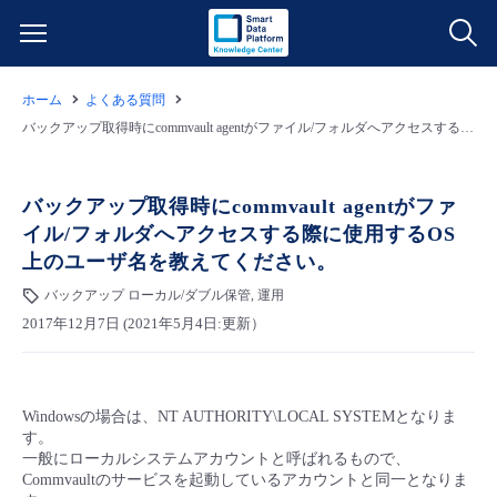
ホーム
よくある質問
サービス一覧
バックアップ取得時にcommvault agentがファイル/フォルダへアクセスする際に使用するOS上のユーザ名を教えてください。
データ利活用
よくある質問
バックアップ取得時にcommvault agentがファ
イル/フォルダへアクセスする際に使用するOS
クラウド/サーバー
データ利活用
料金情報
上のユーザ名を教えてください。
バックアップ ローカル/ダブル保管, 運用
ネットワーク
クラウド/サーバー
料金シミュレーター
ご利用開始ガイド
2017年12月7日 (2021年5月4日:更新）
■ 管理機能
IoT
ネットワーク
データ利活用
ユースケース
Windowsの場合は、NT AUTHORITY\LOCAL SYSTEMとなりま
- 管理機能
- バックアップ
モニタリング/監査
IoT
クラウド/サーバー
故障/メンテナンス情報
す。
一般にローカルシステムアカウントと呼ばれるもので、
Commvaultのサービスを起動しているアカウントと同一となりま
- セキュリティ・監査
サポート
モニタリング/監査
ネットワーク
サービス稼働状況