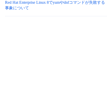
Red Hat Enterprise Linux 8でyumやdnfコマンドが失敗する
- Flexible InterConnect
事象について
- Flexible Remote Access
- vUTM2