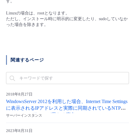
す。
■ セットアップガイド
パートナー
Linuxの場合は、rootとなります。
- データと分析
管理機能
サポート
IoT
故障/メンテナンス履歴
ただし、インストール時に明示的に変更したり、sudoしていなか
- 新規お申し込み方法
った場合を除きます。
販売パートナー向けプログラム
トレーニング/操作動画
- IoT
すべてのメニューを見る
管理機能
モニタリング/監査
メンテナンス予定
- 初期設定・確認
協業パートナー
脱炭素化
- マルチクラウド利用
すべてのメニューを見る
サポート
定期メンテナンス
- ユーザー機能の管理
関連するページ
- リモートワーク
すべてのメニューを見る
- 登録情報の管理
- ITインフラストラクチャー
- APIリファレンス
2018年8月27日
- その他
WindowsServer 2012を利用した場合、Internet Time Settings
に表示されるIPアドレスと実際に同期されているNTP
■ 基本構築ガイド
ServerのIPアドレスが異なる事象
サーバーインスタンス
- クラウド / サーバー
2023年8月31日