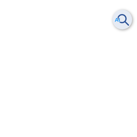
Smart Data Platform につい
ヘルプ
て
よくある質問
特長
お問い合わせ
サービス一覧
トレーニング/操作動画
ユースケース
導入事例
法的情報・信頼性
料金情報
サービス利用規約・SLA
お知らせ
セキュリティ&コンプライア
ンス