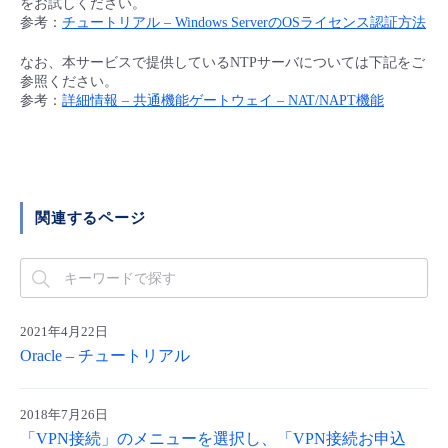
をお試しください。
■ セットアップガイド
参考：
チュートリアル – Windows ServerのOSライセンス認証方法
パートナー
- データと分析
管理機能
サポート
IoT
故障/メンテナンス履歴
なお、本サービスで提供しているNTPサーバについては下記をご
- 新規お申し込み方法
参照ください。
販売パートナー向けプログラム
トレーニング/操作動画
参考：
詳細情報 – 共通機能ゲートウェイ – NAT/NAPT機能
- IoT
すべてのメニューを見る
管理機能
モニタリング/監査
メンテナンス予定
- 初期設定・確認
協業パートナー
脱炭素化
- マルチクラウド利用
すべてのメニューを見る
サポート
定期メンテナンス
- ユーザー機能の管理
- リモートワーク
関連するページ
すべてのメニューを見る
- 登録情報の管理
- ITインフラストラクチャー
- APIリファレンス
- その他
2021年4月22日
Oracle – チュートリアル
■ 基本構築ガイド
2018年7月26日
- クラウド / サーバー
「VPN接続」のメニューを選択し、「VPN接続お申込