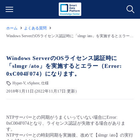
ホーム
よくある質問
サービス一覧
Windows ServerのOSライセンス認証時に「slmgr /ato」を実施するとエラー（Error: 0xC004F074）になります。
データ利活用
よくある質問
Windows ServerのOSライセンス認証時に
「slmgr /ato」を実施するとエラー（Error:
クラウド/サーバー
データ利活用
料金情報
0xC004F074）になります。
Hyper-V, vSphere, 仕様
ネットワーク
クラウド/サーバー
料金シミュレーター
ご利用開始ガイド
2018年1月11日 (2022年11月17日:更新）
■ 管理機能
IoT
ネットワーク
データ利活用
ユースケース
NTPサーバーとの同期がうまくいっていない場合にError:
- 管理機能
- バックアップ
モニタリング/監査
IoT
クラウド/サーバー
故障/メンテナンス情報
0xC004F074となり、ライセンス認証が失敗する場合がありま
す。
NTPサーバーとの時刻同期を実施後、改めて【slmgr /ato】の実行
- セキュリティ・監査
サポート
モニタリング/監査
ネットワーク
サービス稼働状況