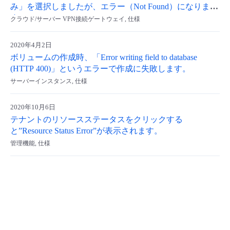
み」を選択しましたが、エラー（Not Found）になりま
- Flexible InterConnect
す。
クラウド/サーバー VPN接続ゲートウェイ, 仕様
- Flexible Remote Access
2020年4月2日
ボリュームの作成時、「Error writing field to database
(HTTP 400)」というエラーで作成に失敗します。
- vUTM2
サーバーインスタンス, 仕様
2020年10月6日
テナントのリソースステータスをクリックする
と”Resource Status Error”が表示されます。
管理機能, 仕様