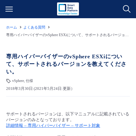
ホーム
よくある質問
サービス一覧
専用ハイパーバイザーのvSphere ESXiについて、サポートされるバージョンを教えてください。
データ利活用
よくある質問
専用ハイパーバイザーのvSphere ESXiについ
て、サポートされるバージョンを教えてくださ
クラウド/サーバー
データ利活用
料金情報
い。
vSphere, 仕様
ネットワーク
クラウド/サーバー
料金シミュレーター
ご利用開始ガイド
2018年3月30日 (2021年5月24日:更新）
■ 管理機能
IoT
ネットワーク
データ利活用
ユースケース
サポートされるバージョンは、以下マニュアルに記載されている
- 管理機能
- バックアップ
モニタリング/監査
IoT
クラウド/サーバー
故障/メンテナンス情報
バージョンのみとなっております。
詳細情報 – 専用ハイパーバイザー – サポート対象
- セキュリティ・監査
サポート
モニタリング/監査
ネットワーク
サービス稼働状況