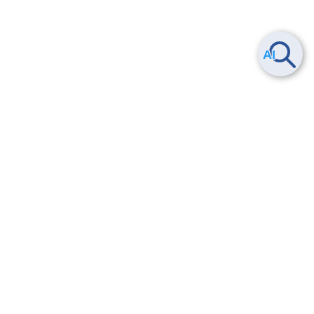
Smart Data Platform につい
ヘルプ
て
よくある質問
特長
お問い合わせ
サービス一覧
トレーニング/操作動画
ユースケース
導入事例
法的情報・信頼性
料金情報
サービス利用規約・SLA
お知らせ
セキュリティ&コンプライア