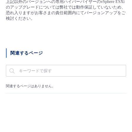
上記以外のバージョンへの専用ハイパーバイザーのvSphere ESXi
■ セットアップガイド
のアップグレードについては弊社では動作保証していないため、
パートナー
恐れ入りますがお客さまの責任範囲内にてバージョンアップをご
- データと分析
管理機能
サポート
IoT
故障/メンテナンス履歴
検討ください。
- 新規お申し込み方法
販売パートナー向けプログラム
トレーニング/操作動画
- IoT
すべてのメニューを見る
管理機能
モニタリング/監査
メンテナンス予定
- 初期設定・確認
協業パートナー
脱炭素化
- マルチクラウド利用
すべてのメニューを見る
サポート
定期メンテナンス
- ユーザー機能の管理
関連するページ
- リモートワーク
すべてのメニューを見る
- 登録情報の管理
- ITインフラストラクチャー
- APIリファレンス
関連するページはありません。
- その他
■ 基本構築ガイド
- クラウド / サーバー