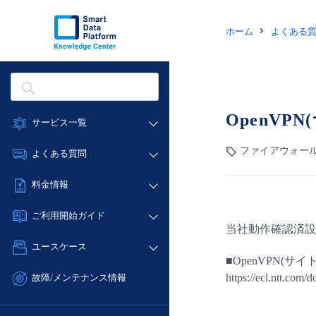
ホーム
よくある
OpenV
サービス一覧
データ利活用
ファイアウォール (Bro
よくある質問
クラウド/サーバー
データ利活用
料金情報
ネットワーク
クラウド/サーバー
料金シミュレーター
IoT
ご利用開始ガイド
ネットワーク
当社動作確認済設
データ利活用
モニタリング/監査
■ 管理機能
IoT
ユースケース
クラウド/サーバー
サポート
■OpenVPN(
- 管理機能
モニタリング/監査
- バックアップ
ネットワーク
管理機能
https://ecl.ntt.com/
故障/メンテナンス情報
サポート
- セキュリティ・監査
■ セットアップガイド
IoT
すべてのメニューを見る
サービス稼働状況
管理機能
- データと分析
- 新規お申し込み方法