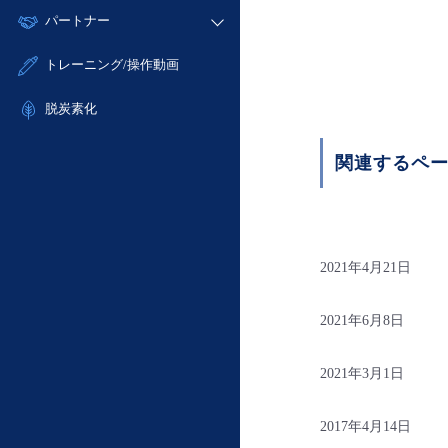
モニタリング/監査
故障/メンテナンス履歴
すべてのメニューを見る
パートナー
- IoT
- 初期設定・確認
サポート
メンテナンス予定
- マルチクラウド利用
- ユーザー機能の管理
販売パートナー向けプログラム
すべてのメニューを見る
トレーニング/操作動画
定期メンテナンス
- リモートワーク
- 登録情報の管理
協業パートナー
- ITインフラストラクチャー
脱炭素化
- APIリファレンス
- その他
■ 基本構築ガイド
関連するペ
- クラウド / サーバー
- Flexible InterConnect
- Flexible Remote Access
- vUTM2
2021年4月21日
2021年6月8日
2021年3月1日
2017年4月14日