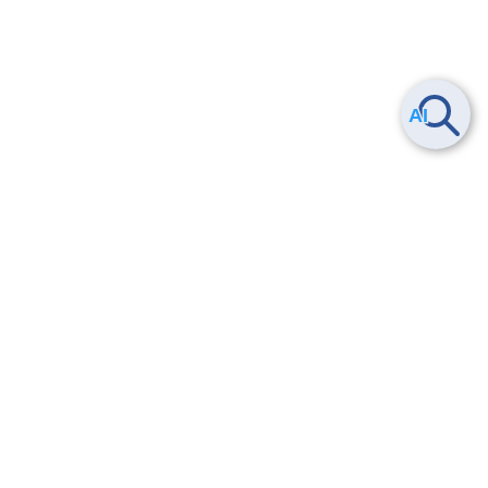
ヘルプ
よくある質問
お問い合わせ
トレーニング/操作動画
法的情報・信頼性
サービス利用規約・SLA