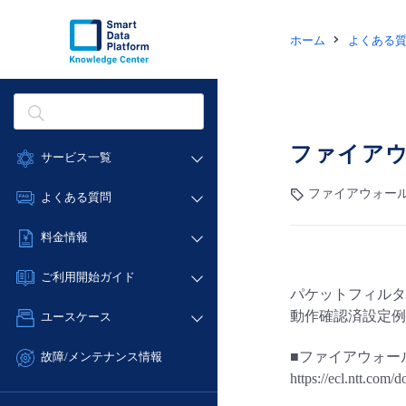
ホーム
よくある
ファイアウォ
サービス一覧
データ利活用
ファイアウォール (Bro
よくある質問
クラウド/サーバー
データ利活用
料金情報
ネットワーク
クラウド/サーバー
料金シミュレーター
IoT
ご利用開始ガイド
ネットワーク
パケットフィルタ
データ利活用
モニタリング/監査
■ 管理機能
IoT
動作確認済設定例
ユースケース
クラウド/サーバー
サポート
- 管理機能
モニタリング/監査
- バックアップ
ネットワーク
管理機能
■ファイアウォー
故障/メンテナンス情報
サポート
- セキュリティ・監査
https://ecl.ntt.com/
■ セットアップガイド
IoT
すべてのメニューを見る
サービス稼働状況
管理機能
- データと分析
- 新規お申し込み方法