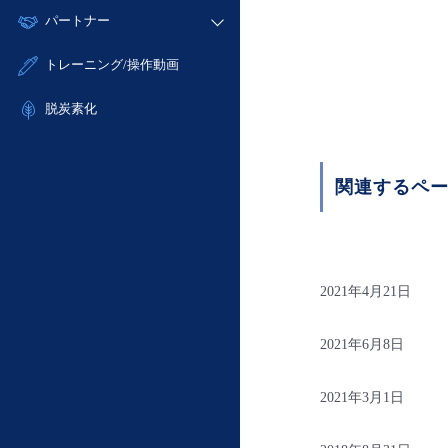
モニタリング/監査
故障/メンテナンス履歴
すべてのメニューを見る
パートナー
- IoT
- 初期設定・確認
サポート
メンテナンス予定
- マルチクラウド利用
- ユーザー機能の管理
販売パートナー向けプログラム
すべてのメニューを見る
トレーニング/操作動画
定期メンテナンス
- リモートワーク
- 登録情報の管理
協業パートナー
- ITインフラストラクチャー
脱炭素化
- APIリファレンス
- その他
■ 基本構築ガイド
- クラウド / サーバー
関連するペ
- Flexible InterConnect
- Flexible Remote Access
- vUTM2
2021年4月21日
2021年6月8日
2021年3月1日