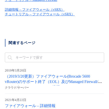
■ セットアップガイド
詳細情報 – ファイアウォール（vSRX）
パートナー
- データと分析
管理機能
サポート
IoT
故障/メンテナンス履歴
チュートリアル – ファイアウォール（vSRX）
- 新規お申し込み方法
販売パートナー向けプログラム
トレーニング/操作動画
- IoT
すべてのメニューを見る
管理機能
モニタリング/監査
メンテナンス予定
- 初期設定・確認
協業パートナー
脱炭素化
- マルチクラウド利用
すべてのメニューを見る
サポート
定期メンテナンス
関連するページ
- ユーザー機能の管理
- リモートワーク
すべてのメニューを見る
- 登録情報の管理
- ITインフラストラクチャー
- APIリファレンス
2019年3月20日
（2019/3/20更新）ファイアウォール(Brocade 5600
- その他
vRouter)のサポート終了（EOL）及びManaged Firewall/フ
ァイアウォール(vSRX)への移行
クラウド/サーバー
■ 基本構築ガイド
2021年4月22日
- クラウド / サーバー
ファイアウォール – 詳細情報