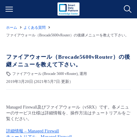
ホーム
よくある質問
サービス一覧
ファイアウォール（Brocade5600vRouter）の後継メニューを教えて下さい。
データ利活用
よくある質問
ファイアウォール（Brocade5600vRouter）の後
継メニューを教えて下さい。
クラウド/サーバー
データ利活用
料金情報
ファイアウォール (Brocade 5600 vRouter), 運用
2019年3月20日 (2021年5月7日:更新）
ネットワーク
クラウド/サーバー
料金シミュレーター
ご利用開始ガイド
■ 管理機能
IoT
ネットワーク
データ利活用
ユースケース
Managed Firewall及びファイアウォール（vSRX）です。各メニュ
ーのサービス仕様は詳細情報を、操作方法はチュートリアルをご
- 管理機能
- バックアップ
モニタリング/監査
IoT
クラウド/サーバー
覧ください。
故障/メンテナンス情報
詳細情報 – Managed Firewall
- セキュリティ・監査
サポート
モニタリング/監査
ネットワーク
サービス稼働状況
チュートリアル – Managed Firewall