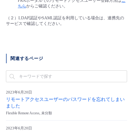
FRAポータルでのリモートアクセスユーザー登録方法は
こ
■ セットアップガイド
ちら
からご確認ください。
パートナー
- データと分析
管理機能
サポート
IoT
故障/メンテナンス履歴
（２）LDAP認証やSAML認証を利用している場合は、連携先の
- 新規お申し込み方法
サービスで確認してください。
販売パートナー向けプログラム
トレーニング/操作動画
- IoT
すべてのメニューを見る
管理機能
モニタリング/監査
メンテナンス予定
- 初期設定・確認
協業パートナー
脱炭素化
- マルチクラウド利用
すべてのメニューを見る
サポート
定期メンテナンス
- ユーザー機能の管理
関連するページ
- リモートワーク
すべてのメニューを見る
- 登録情報の管理
- ITインフラストラクチャー
- APIリファレンス
2023年6月20日
- その他
リモートアクセスユーザーのパスワードを忘れてしまい
ました
■ 基本構築ガイド
Flexible Remote Access, 未分類
- クラウド / サーバー
2023年6月20日