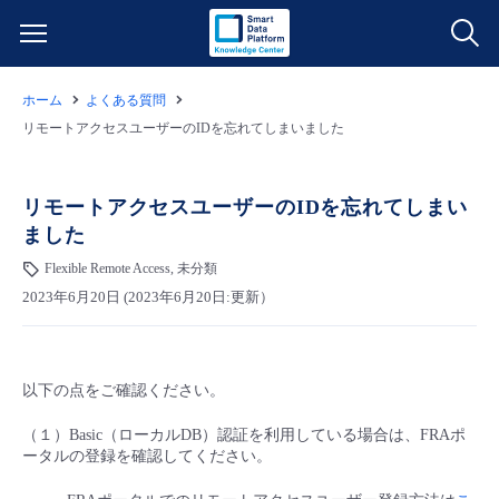
ホーム
よくある質問
サービス一覧
リモートアクセスユーザーのIDを忘れてしまいました
データ利活用
よくある質問
リモートアクセスユーザーのIDを忘れてしまい
ました
クラウド/サーバー
データ利活用
料金情報
Flexible Remote Access, 未分類
2023年6月20日 (2023年6月20日:更新）
ネットワーク
クラウド/サーバー
料金シミュレーター
ご利用開始ガイド
■ 管理機能
IoT
ネットワーク
データ利活用
ユースケース
以下の点をご確認ください。
- 管理機能
- バックアップ
モニタリング/監査
IoT
クラウド/サーバー
故障/メンテナンス情報
（１）Basic（ローカルDB）認証を利用している場合は、FRAポ
ータルの登録を確認してください。
- セキュリティ・監査
サポート
モニタリング/監査
ネットワーク
サービス稼働状況