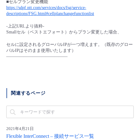
■セルプラン変更機能
■ セットアップガイド
https://sdpf.ntt.com/services/docs/fsg/service-
パートナー
descriptions/FSG.html#cellplanchangefunctionlist
- データと分析
管理機能
サポート
IoT
故障/メンテナンス履歴
- 新規お申し込み方法
-上記URLより抜粋-
販売パートナー向けプログラム
トレーニング/操作動画
Smallセル（ベストエフォート）からプラン変更した場合、
- IoT
すべてのメニューを見る
管理機能
モニタリング/監査
メンテナンス予定
- 初期設定・確認
セルに設定されるグローバルIPが一つ増えます。（既存のグロー
協業パートナー
脱炭素化
- マルチクラウド利用
バルIPはそのまま使用いたします）
すべてのメニューを見る
サポート
定期メンテナンス
- ユーザー機能の管理
——————————————
- リモートワーク
すべてのメニューを見る
- 登録情報の管理
- ITインフラストラクチャー
- APIリファレンス
関連するページ
- その他
■ 基本構築ガイド
2021年4月21日
- クラウド / サーバー
Flexible InterConnect – 接続サービス一覧