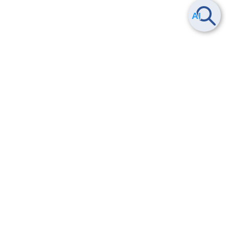
Smart Data Platform につい
ヘルプ
て
よくある質問
特長
お問い合わせ
サービス一覧
トレーニング/操作動画
ユースケース
導入事例
法的情報・信頼性
料金情報
サービス利用規約・SLA
お知らせ
セキュリティ&コンプライア
ンス
パートナー