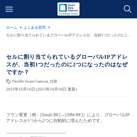
ホーム
よくある質問
サービス一覧
セルに割り当てられているグローバルIPアドレスが、当初1つだったのに2つになったのはなぜですか？
データ利活用
よくある質問
セルに割り当てられているグローバルIPアドレ
スが、当初1つだったのに2つになったのはなぜ
クラウド/サーバー
データ利活用
料金情報
ですか？
Flexible Secure Gateway, 仕様
ネットワーク
クラウド/サーバー
料金シミュレーター
ご利用開始ガイド
2025年10月16日 (2025年10月16日:更新）
■ 管理機能
IoT
ネットワーク
データ利活用
ユースケース
プラン変更（例：[Small-BE]→[20M-BE]）により、グローバルIP
- 管理機能
- バックアップ
モニタリング/監査
IoT
クラウド/サーバー
故障/メンテナンス情報
アドレスが1つから2つに自動的に増えたためです。
——————————————
- セキュリティ・監査
サポート
モニタリング/監査
ネットワーク
サービス稼働状況