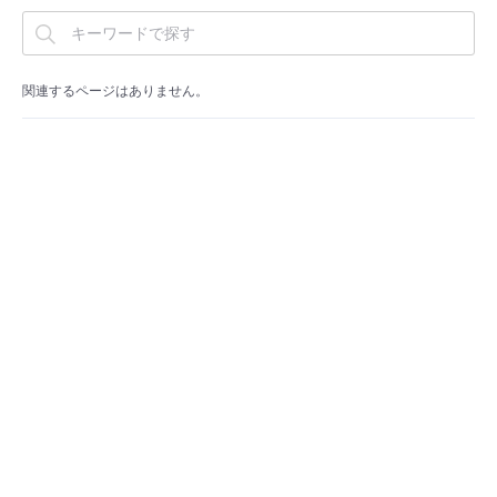
■ セットアップガイド
パートナー
- データと分析
管理機能
サポート
IoT
故障/メンテナンス履歴
- 新規お申し込み方法
関連するページはありません。
販売パートナー向けプログラム
トレーニング/操作動画
- IoT
すべてのメニューを見る
管理機能
モニタリング/監査
メンテナンス予定
- 初期設定・確認
協業パートナー
脱炭素化
- マルチクラウド利用
すべてのメニューを見る
サポート
定期メンテナンス
- ユーザー機能の管理
- リモートワーク
すべてのメニューを見る
- 登録情報の管理
- ITインフラストラクチャー
- APIリファレンス
- その他
■ 基本構築ガイド
- クラウド / サーバー