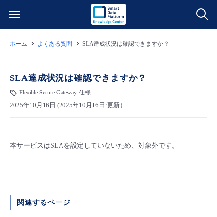
ホーム
よくある質問
SLA達成状況は確認できますか？
サービス一覧
データ利活用
SLA達成状況は確認できますか？
よくある質問
Flexible Secure Gateway, 仕様
クラウド/サーバー
データ利活用
料金情報
2025年10月16日 (2025年10月16日:更新）
ネットワーク
クラウド/サーバー
料金シミュレーター
ご利用開始ガイド
本サービスはSLAを設定していないため、対象外です。
■ 管理機能
IoT
ネットワーク
データ利活用
ユースケース
- 管理機能
- バックアップ
モニタリング/監査
IoT
クラウド/サーバー
故障/メンテナンス情報
関連するページ
- セキュリティ・監査
サポート
モニタリング/監査
ネットワーク
サービス稼働状況