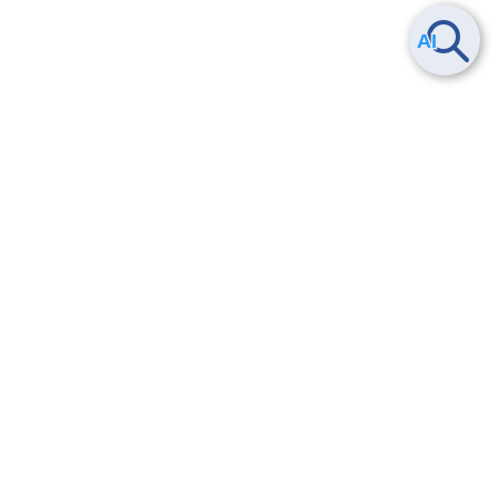
Smart Data Platform につい
ヘルプ
て
よくある質問
特長
お問い合わせ
サービス一覧
トレーニング/操作動画
ユースケース
導入事例
法的情報・信頼性
料金情報
サービス利用規約・SLA
お知らせ
セキュリティ&コンプライア
ンス
パートナー