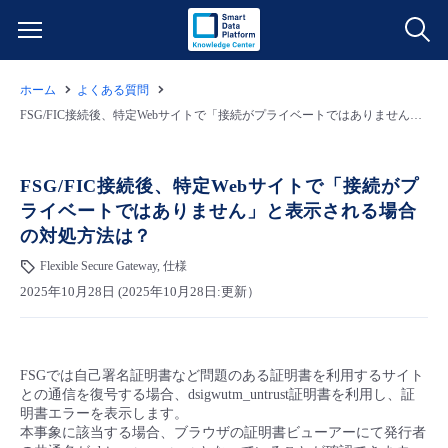
ホーム
よくある質問
サービス一覧
FSG/FIC接続後、特定Webサイトで「接続がプライベートではありません」と表示される場合の対処方法は？
データ利活用
よくある質問
FSG/FIC接続後、特定Webサイトで「接続がプ
ライベートではありません」と表示される場合
クラウド/サーバー
データ利活用
料金情報
の対処方法は？
Flexible Secure Gateway, 仕様
ネットワーク
クラウド/サーバー
料金シミュレーター
ご利用開始ガイド
2025年10月28日 (2025年10月28日:更新）
■ 管理機能
IoT
ネットワーク
データ利活用
ユースケース
FSGでは自己署名証明書など問題のある証明書を利用するサイト
- 管理機能
- バックアップ
モニタリング/監査
IoT
クラウド/サーバー
故障/メンテナンス情報
との通信を復号する場合、dsigwutm_untrust証明書を利用し、証
明書エラーを表示します。
本事象に該当する場合、ブラウザの証明書ビューアーにて発行者
- セキュリティ・監査
サポート
モニタリング/監査
ネットワーク
サービス稼働状況