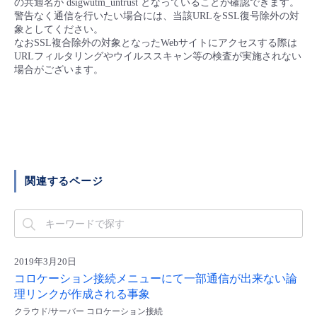
の共通名が dsigwutm_untrust となっていることが確認できます。
■ セットアップガイド
警告なく通信を行いたい場合には、当該URLをSSL復号除外の対
象としてください。
パートナー
- データと分析
管理機能
サポート
IoT
故障/メンテナンス履歴
なおSSL複合除外の対象となったWebサイトにアクセスする際は
- 新規お申し込み方法
URLフィルタリングやウイルススキャン等の検査が実施されない
販売パートナー向けプログラム
場合がございます。
トレーニング/操作動画
- IoT
すべてのメニューを見る
管理機能
モニタリング/監査
メンテナンス予定
- 初期設定・確認
協業パートナー
脱炭素化
- マルチクラウド利用
すべてのメニューを見る
サポート
定期メンテナンス
- ユーザー機能の管理
- リモートワーク
すべてのメニューを見る
- 登録情報の管理
関連するページ
- ITインフラストラクチャー
- APIリファレンス
- その他
■ 基本構築ガイド
2019年3月20日
コロケーション接続メニューにて一部通信が出来ない論
理リンクが作成される事象
- クラウド / サーバー
クラウド/サーバー コロケーション接続