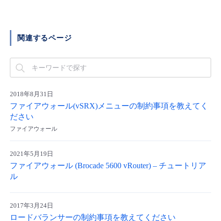
■ セットアップガイド
パートナー
- データと分析
管理機能
サポート
IoT
故障/メンテナンス履歴
- 新規お申し込み方法
関連するページ
販売パートナー向けプログラム
トレーニング/操作動画
- IoT
すべてのメニューを見る
管理機能
モニタリング/監査
メンテナンス予定
- 初期設定・確認
協業パートナー
脱炭素化
- マルチクラウド利用
すべてのメニューを見る
サポート
定期メンテナンス
- ユーザー機能の管理
2018年8月31日
ファイアウォール(vSRX)メニューの制約事項を教えてく
- リモートワーク
すべてのメニューを見る
- 登録情報の管理
ださい
ファイアウォール
- ITインフラストラクチャー
- APIリファレンス
2021年5月19日
- その他
ファイアウォール (Brocade 5600 vRouter) – チュートリア
ル
■ 基本構築ガイド
2017年3月24日
- クラウド / サーバー
ロードバランサーの制約事項を教えてください