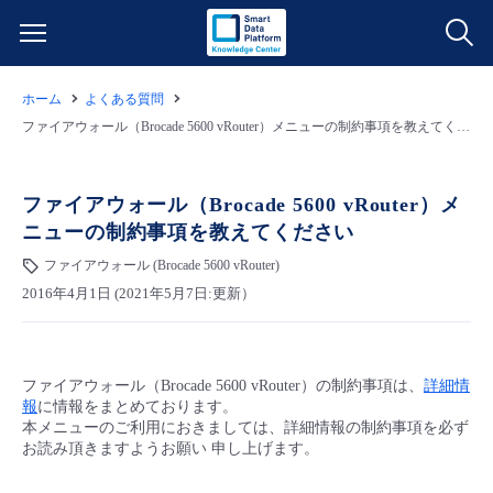
ホーム
よくある質問
サービス一覧
ファイアウォール（Brocade 5600 vRouter）メニューの制約事項を教えてください
データ利活用
よくある質問
ファイアウォール（Brocade 5600 vRouter）メ
ニューの制約事項を教えてください
クラウド/サーバー
データ利活用
料金情報
ファイアウォール (Brocade 5600 vRouter)
2016年4月1日 (2021年5月7日:更新）
ネットワーク
クラウド/サーバー
料金シミュレーター
ご利用開始ガイド
■ 管理機能
IoT
ネットワーク
データ利活用
ユースケース
ファイアウォール（Brocade 5600 vRouter）の制約事項は、
詳細情
報
に情報をまとめております。
- 管理機能
- バックアップ
モニタリング/監査
IoT
クラウド/サーバー
本メニューのご利用におきましては、詳細情報の制約事項を必ず
故障/メンテナンス情報
お読み頂きますようお願い 申し上げます。
- セキュリティ・監査
サポート
モニタリング/監査
ネットワーク
サービス稼働状況