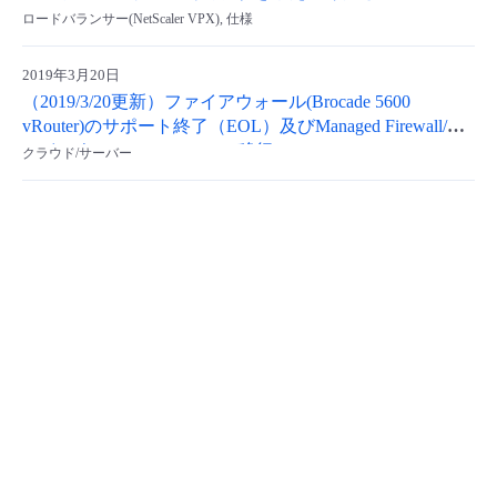
ロードバランサー(NetScaler VPX), 仕様
- Flexible InterConnect
2019年3月20日
- Flexible Remote Access
（2019/3/20更新）ファイアウォール(Brocade 5600
vRouter)のサポート終了（EOL）及びManaged Firewall/フ
ァイアウォール(vSRX)への移行
- vUTM2
クラウド/サーバー