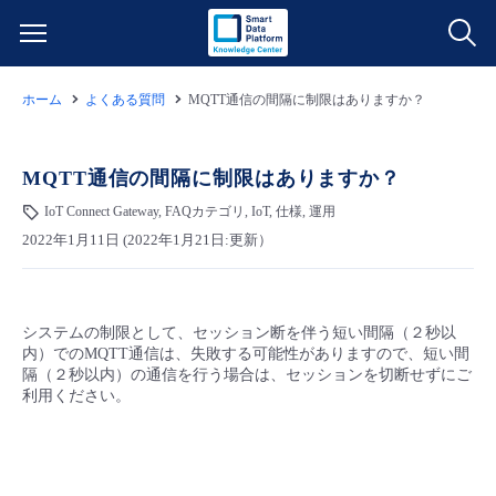
ホーム
よくある質問
MQTT通信の間隔に制限はありますか？
サービス一覧
データ利活用
MQTT通信の間隔に制限はありますか？
よくある質問
IoT Connect Gateway, FAQカテゴリ, IoT, 仕様, 運用
クラウド/サーバー
データ利活用
料金情報
2022年1月11日 (2022年1月21日:更新）
ネットワーク
クラウド/サーバー
料金シミュレーター
ご利用開始ガイド
システムの制限として、セッション断を伴う短い間隔（２秒以
内）でのMQTT通信は、失敗する可能性がありますので、短い間
■ 管理機能
IoT
ネットワーク
データ利活用
ユースケース
隔（２秒以内）の通信を行う場合は、セッションを切断せずにご
利用ください。
- 管理機能
- バックアップ
モニタリング/監査
IoT
クラウド/サーバー
故障/メンテナンス情報
- セキュリティ・監査
サポート
モニタリング/監査
ネットワーク
サービス稼働状況