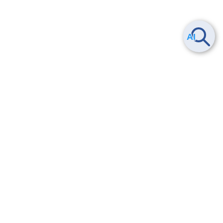
Smart Data Platform につい
ヘルプ
て
よくある質問
特長
お問い合わせ
サービス一覧
トレーニング/操作動画
ユースケース
導入事例
法的情報・信頼性
料金情報
サービス利用規約・SLA
お知らせ
セキュリティ&コンプライア