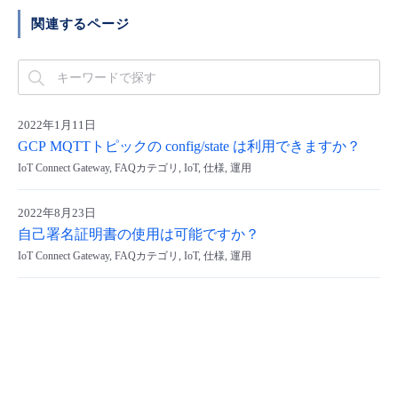
■ セットアップガイド
関連するページ
パートナー
- データと分析
管理機能
サポート
IoT
故障/メンテナンス履歴
- 新規お申し込み方法
販売パートナー向けプログラム
トレーニング/操作動画
- IoT
すべてのメニューを見る
管理機能
モニタリング/監査
メンテナンス予定
- 初期設定・確認
2022年1月11日
協業パートナー
脱炭素化
- マルチクラウド利用
GCP MQTTトピックの config/state は利用できますか？
すべてのメニューを見る
サポート
定期メンテナンス
- ユーザー機能の管理
IoT Connect Gateway, FAQカテゴリ, IoT, 仕様, 運用
- リモートワーク
すべてのメニューを見る
- 登録情報の管理
2022年8月23日
自己署名証明書の使用は可能ですか？
- ITインフラストラクチャー
- APIリファレンス
IoT Connect Gateway, FAQカテゴリ, IoT, 仕様, 運用
- その他
■ 基本構築ガイド
- クラウド / サーバー