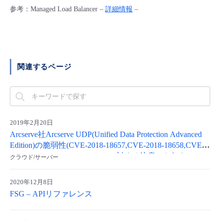
■ セットアップガイド
参考：Managed Load Balancer –
詳細情報
–
パートナー
- データと分析
管理機能
サポート
IoT
故障/メンテナンス履歴
- 新規お申し込み方法
販売パートナー向けプログラム
トレーニング/操作動画
- IoT
すべてのメニューを見る
管理機能
モニタリング/監査
メンテナンス予定
- 初期設定・確認
関連するページ
協業パートナー
脱炭素化
- マルチクラウド利用
すべてのメニューを見る
サポート
定期メンテナンス
- ユーザー機能の管理
- リモートワーク
すべてのメニューを見る
- 登録情報の管理
2019年2月20日
- ITインフラストラクチャー
Arcserve社Arcserve UDP(Unified Data Protection Advanced
- APIリファレンス
Edition)の脆弱性(CVE-2018-18657,CVE-2018-18658,CVE-
2018-18659,CVE-2018-18660)に対する注意のお知らせ
クラウド/サーバー
- その他
■ 基本構築ガイド
2020年12月8日
FSG – APIリファレンス
- クラウド / サーバー