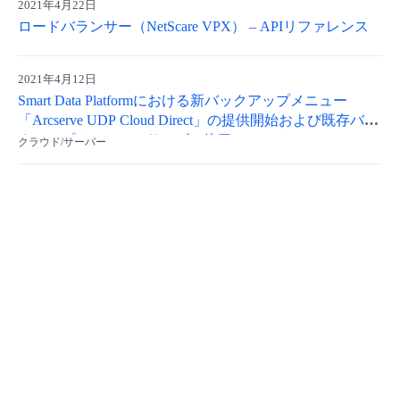
2021年4月22日
- Flexible InterConnect
ロードバランサー（NetScare VPX） – APIリファレンス
- Flexible Remote Access
2021年4月12日
Smart Data Platformにおける新バックアップメニュー
「Arcserve UDP Cloud Direct」の提供開始および既存バッ
- vUTM2
クアップメニューのサービス終了について
クラウド/サーバー