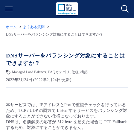
ホーム
よくある質問
サービス一覧
DNSサーバーをバランシング対象にすることはできますか？
データ利活用
よくある質問
DNSサーバーをバランシング対象にすることは
できますか？
クラウド/サーバー
データ利活用
料金情報
Managed Load Balancer, FAQカテゴリ, 仕様, 構築
2022年2月24日 (2022年2月24日:更新）
ネットワーク
クラウド/サーバー
料金シミュレーター
ご利用開始ガイド
■ 管理機能
IoT
ネットワーク
データ利活用
ユースケース
本サービスでは、IPアドレスとPortで重複チェックを行っている
ため、
TCP / UDP の両方で Listen するサービスをバランシング対
- 管理機能
- バックアップ
モニタリング/監査
IoT
クラウド/サーバー
象にすることができない仕様になっております。
故障/メンテナンス情報
DNSは、名前解決の応答が 512 byte を超えた場合に TCP Fallback
するため、対象にすることができません。
- セキュリティ・監査
サポート
モニタリング/監査
ネットワーク
サービス稼働状況