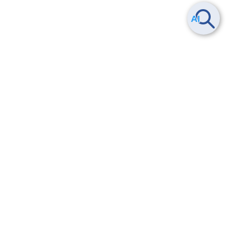
Smart Data Platform につい
ヘルプ
て
よくある質問
特長
お問い合わせ
サービス一覧
トレーニング/操作動画
ユースケース
導入事例
法的情報・信頼性
料金情報
サービス利用規約・SLA
お知らせ
セキュリティ&コンプライア
ンス
パートナー