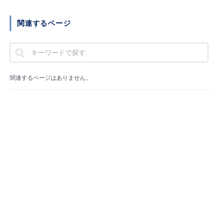
■ セットアップガイド
パートナー
関連するページ
- データと分析
管理機能
サポート
IoT
故障/メンテナンス履歴
- 新規お申し込み方法
販売パートナー向けプログラム
トレーニング/操作動画
- IoT
すべてのメニューを見る
管理機能
モニタリング/監査
メンテナンス予定
- 初期設定・確認
協業パートナー
脱炭素化
- マルチクラウド利用
関連するページはありません。
すべてのメニューを見る
サポート
定期メンテナンス
- ユーザー機能の管理
- リモートワーク
すべてのメニューを見る
- 登録情報の管理
- ITインフラストラクチャー
- APIリファレンス
- その他
■ 基本構築ガイド
- クラウド / サーバー