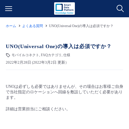
ホーム
よくある質問
UNO(Universal One)の導入は必須ですか？
サービス一覧
データ利活用
UNO(Universal One)の導入は必須ですか？
よくある質問
モバイルコネクト, FAQカテゴリ, 仕様
クラウド/サーバー
データ利活用
料金情報
2022年2月28日 (2022年3月2日:更新）
ネットワーク
クラウド/サーバー
料金シミュレーター
ご利用開始ガイド
UNOは必ずしも必要ではありませんが、その場合はお客様ご自身
で当社指定のロケーションへ回線を敷設していただく必要があり
■ 管理機能
IoT
ネットワーク
データ利活用
ユースケース
ます。
詳細は営業担当にご相談ください。
- 管理機能
- バックアップ
モニタリング/監査
IoT
クラウド/サーバー
故障/メンテナンス情報
- セキュリティ・監査
サポート
モニタリング/監査
ネットワーク
サービス稼働状況