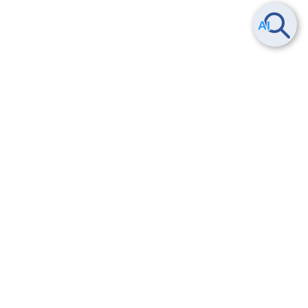
Smart Data Platform につい
ヘルプ
て
よくある質問
特長
お問い合わせ
サービス一覧
トレーニング/操作動画
ユースケース
導入事例
法的情報・信頼性
料金情報
サービス利用規約・SLA
お知らせ
セキュリティ&コンプライア
ンス
パートナー