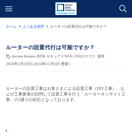
ホーム
よくある質問
ルーターの設置代行は可能ですか？
サービス一覧
データ利活用
ルーターの設置代行は可能ですか？
よくある質問
docomo business RINK セキュアドWAN, FAQカテゴリ, 運用
クラウド/サーバー
データ利活用
料金情報
2024年2月20日 (2024年11月6日:更新）
ネットワーク
クラウド/サーバー
料金シミュレーター
ご利用開始ガイド
ルーターの設置工事はお客さまによる設置工事（DIY工事）、お
よび工事業者が訪問して設置工事を行う「ルーターオンサイト工
■ 管理機能
IoT
ネットワーク
データ利活用
ユースケース
事」の2通りの対応となっております。
- 管理機能
- バックアップ
モニタリング/監査
IoT
クラウド/サーバー
故障/メンテナンス情報
- セキュリティ・監査
サポート
モニタリング/監査
ネットワーク
サービス稼働状況