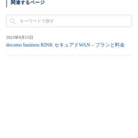
関連するページ
■ セットアップガイド
パートナー
- データと分析
管理機能
サポート
IoT
故障/メンテナンス履歴
- 新規お申し込み方法
販売パートナー向けプログラム
トレーニング/操作動画
- IoT
すべてのメニューを見る
管理機能
モニタリング/監査
メンテナンス予定
- 初期設定・確認
2023年9月15日
docomo business RINK セキュアドWAN – プランと料金
協業パートナー
脱炭素化
- マルチクラウド利用
すべてのメニューを見る
サポート
定期メンテナンス
- ユーザー機能の管理
- リモートワーク
すべてのメニューを見る
- 登録情報の管理
- ITインフラストラクチャー
- APIリファレンス
- その他
■ 基本構築ガイド
- クラウド / サーバー