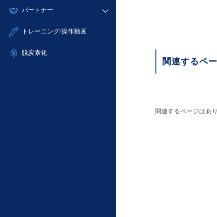
モニタリング/監査
故障/メンテナンス履歴
すべてのメニューを見る
パートナー
- IoT
- 初期設定・確認
サポート
メンテナンス予定
- マルチクラウド利用
- ユーザー機能の管理
販売パートナー向けプログラム
すべてのメニューを見る
トレーニング/操作動画
定期メンテナンス
- リモートワーク
- 登録情報の管理
協業パートナー
- ITインフラストラクチャー
脱炭素化
- APIリファレンス
関連するペ
- その他
■ 基本構築ガイド
- クラウド / サーバー
- Flexible InterConnect
関連するページはあ
- Flexible Remote Access
- vUTM2