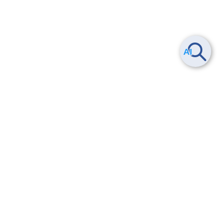
ヘルプ
よくある質問
お問い合わせ
トレーニング/操作動画
法的情報・信頼性
サービス利用規約・SLA