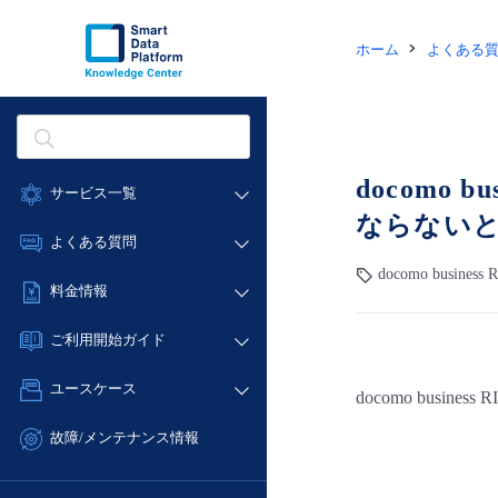
ホーム
よくある
docomo
サービス一覧
ならない
データ利活用
よくある質問
クラウド/サーバー
docomo busin
データ利活用
料金情報
ネットワーク
クラウド/サーバー
料金シミュレーター
IoT
ご利用開始ガイド
ネットワーク
データ利活用
モニタリング/監査
■ 管理機能
IoT
ユースケース
docomo bus
クラウド/サーバー
サポート
- 管理機能
モニタリング/監査
- バックアップ
ネットワーク
管理機能
故障/メンテナンス情報
サポート
- セキュリティ・監査
■ セットアップガイド
IoT
すべてのメニューを見る
サービス稼働状況
管理機能
- データと分析
- 新規お申し込み方法