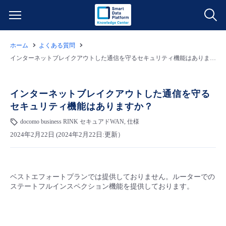
ホーム
よくある質問
サービス一覧
インターネットブレイクアウトした通信を守るセキュリティ機能はありますか？
データ利活用
よくある質問
インターネットブレイクアウトした通信を守る
セキュリティ機能はありますか？
クラウド/サーバー
データ利活用
料金情報
docomo business RINK セキュアドWAN, 仕様
2024年2月22日 (2024年2月22日:更新）
ネットワーク
クラウド/サーバー
料金シミュレーター
ご利用開始ガイド
■ 管理機能
IoT
ネットワーク
データ利活用
ユースケース
ベストエフォートプランでは提供しておりません。ルーターでの
ステートフルインスペクション機能を提供しております。
- 管理機能
- バックアップ
モニタリング/監査
IoT
クラウド/サーバー
故障/メンテナンス情報
- セキュリティ・監査
サポート
モニタリング/監査
ネットワーク
サービス稼働状況