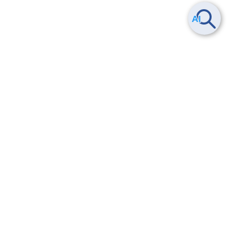
Smart Data Platform につい
ヘルプ
て
よくある質問
特長
お問い合わせ
サービス一覧
トレーニング/操作動画
ユースケース
導入事例
法的情報・信頼性
料金情報
サービス利用規約・SLA
お知らせ
セキュリティ&コンプライア
ンス
パートナー