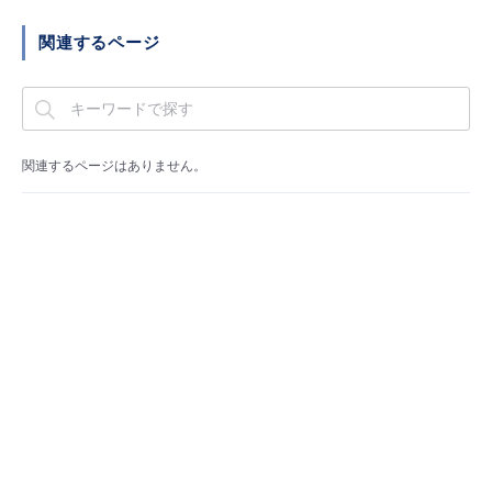
■ セットアップガイド
関連するページ
パートナー
- データと分析
管理機能
サポート
IoT
故障/メンテナンス履歴
- 新規お申し込み方法
販売パートナー向けプログラム
トレーニング/操作動画
- IoT
すべてのメニューを見る
管理機能
モニタリング/監査
メンテナンス予定
- 初期設定・確認
関連するページはありません。
協業パートナー
脱炭素化
- マルチクラウド利用
すべてのメニューを見る
サポート
定期メンテナンス
- ユーザー機能の管理
- リモートワーク
すべてのメニューを見る
- 登録情報の管理
- ITインフラストラクチャー
- APIリファレンス
- その他
■ 基本構築ガイド
- クラウド / サーバー