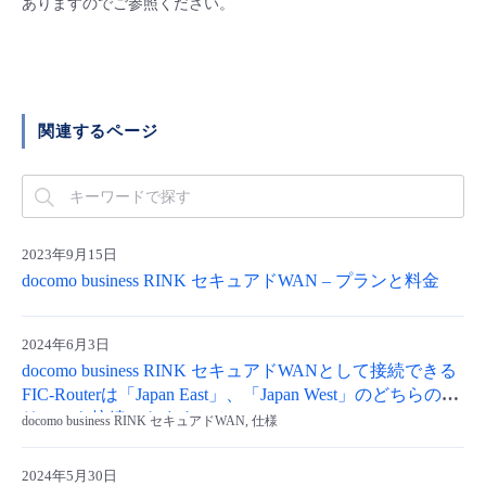
ありますのでご参照ください。
■ セットアップガイド
パートナー
- データと分析
管理機能
サポート
IoT
故障/メンテナンス履歴
- 新規お申し込み方法
販売パートナー向けプログラム
トレーニング/操作動画
- IoT
すべてのメニューを見る
管理機能
モニタリング/監査
メンテナンス予定
- 初期設定・確認
関連するページ
協業パートナー
脱炭素化
- マルチクラウド利用
すべてのメニューを見る
サポート
定期メンテナンス
- ユーザー機能の管理
- リモートワーク
すべてのメニューを見る
- 登録情報の管理
2023年9月15日
docomo business RINK セキュアドWAN – プランと料金
- ITインフラストラクチャー
- APIリファレンス
2024年6月3日
- その他
docomo business RINK セキュアドWANとして接続できる
■ 基本構築ガイド
FIC-Routerは「Japan East」、「Japan West」のどちらのエ
リアでも接続できますか？
docomo business RINK セキュアドWAN, 仕様
- クラウド / サーバー
2024年5月30日