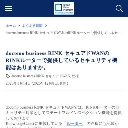
ホーム
よくある質問
サービス一覧
docomo business RINK セキュアドWANのRINKルーターで提供しているセキュリティ機能はありますか。
データ利活用
よくある質問
docomo business RINK セキュアドWANの
RINKルーターで提供しているセキュリティ機
クラウド/サーバー
データ利活用
料金情報
能はありますか。
docomo business RINK セキュアドWAN, 仕様
ネットワーク
クラウド/サーバー
料金シミュレーター
ご利用開始ガイド
2025年3月14日 (2025年12月8日:更新）
■ 管理機能
IoT
ネットワーク
データ利活用
ユースケース
docomo business RINK セキュアドWANでは、RINKルーターのセ
- 管理機能
- バックアップ
モニタリング/監査
IoT
クラウド/サーバー
故障/メンテナンス情報
キュリティ対策としてステートフルインスペクション機能を提供
しております。
KnowledgeCenterに掲載している「
ルーター
」の注釈にも記載が
- セキュリティ・監査
サポート
モニタリング/監査
ネットワーク
サービス稼働状況