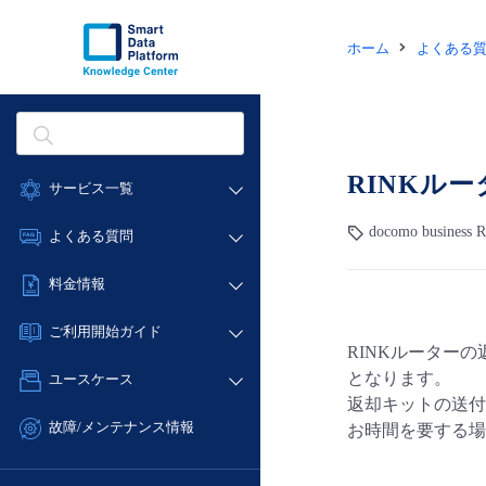
ホーム
よくある
RINKル
サービス一覧
データ利活用
docomo busine
よくある質問
クラウド/サーバー
データ利活用
料金情報
ネットワーク
クラウド/サーバー
料金シミュレーター
IoT
ご利用開始ガイド
ネットワーク
RINKルーター
データ利活用
モニタリング/監査
■ 管理機能
IoT
となります。
ユースケース
クラウド/サーバー
サポート
- 管理機能
返却キットの送付
モニタリング/監査
- バックアップ
ネットワーク
管理機能
故障/メンテナンス情報
お時間を要する場
サポート
- セキュリティ・監査
■ セットアップガイド
IoT
すべてのメニューを見る
サービス稼働状況
管理機能
- データと分析
- 新規お申し込み方法