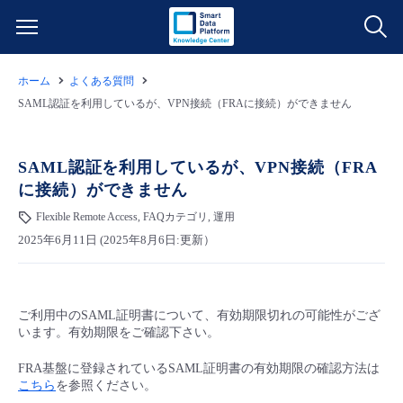
ホーム
よくある質問
サービス一覧
SAML認証を利用しているが、VPN接続（FRAに接続）ができません
データ利活用
よくある質問
SAML認証を利用しているが、VPN接続（FRA
に接続）ができません
クラウド/サーバー
データ利活用
料金情報
Flexible Remote Access, FAQカテゴリ, 運用
2025年6月11日 (2025年8月6日:更新）
ネットワーク
クラウド/サーバー
料金シミュレーター
ご利用開始ガイド
■ 管理機能
IoT
ネットワーク
データ利活用
ユースケース
ご利用中のSAML証明書について、有効期限切れの可能性がござ
います。有効期限をご確認下さい。
- 管理機能
- バックアップ
モニタリング/監査
IoT
クラウド/サーバー
故障/メンテナンス情報
FRA基盤に登録されているSAML証明書の有効期限の確認方法は
こちら
を参照ください。
- セキュリティ・監査
サポート
モニタリング/監査
ネットワーク
サービス稼働状況