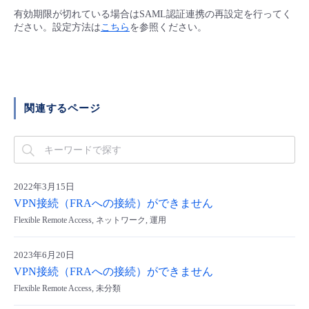
■ セットアップガイド
有効期限が切れている場合はSAML認証連携の再設定を行ってく
ださい。設定方法は
こちら
を参照ください。
パートナー
- データと分析
管理機能
サポート
IoT
故障/メンテナンス履歴
- 新規お申し込み方法
販売パートナー向けプログラム
トレーニング/操作動画
- IoT
すべてのメニューを見る
管理機能
モニタリング/監査
メンテナンス予定
- 初期設定・確認
協業パートナー
関連するページ
脱炭素化
- マルチクラウド利用
すべてのメニューを見る
サポート
定期メンテナンス
- ユーザー機能の管理
- リモートワーク
すべてのメニューを見る
- 登録情報の管理
2022年3月15日
- ITインフラストラクチャー
- APIリファレンス
VPN接続（FRAへの接続）ができません
Flexible Remote Access, ネットワーク, 運用
- その他
■ 基本構築ガイド
2023年6月20日
VPN接続（FRAへの接続）ができません
- クラウド / サーバー
Flexible Remote Access, 未分類