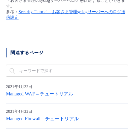
・お客さま管理のsyslogサーバーへログを転送することができま
■ セットアップガイド
す。
参考：
Security Tutorial – お客さま管理syslogサーバーへのログ送
パートナー
- データと分析
管理機能
サポート
IoT
故障/メンテナンス履歴
信設定
- 新規お申し込み方法
販売パートナー向けプログラム
トレーニング/操作動画
- IoT
すべてのメニューを見る
管理機能
モニタリング/監査
メンテナンス予定
- 初期設定・確認
協業パートナー
脱炭素化
- マルチクラウド利用
すべてのメニューを見る
サポート
定期メンテナンス
関連するページ
- ユーザー機能の管理
- リモートワーク
すべてのメニューを見る
- 登録情報の管理
- ITインフラストラクチャー
- APIリファレンス
2021年4月22日
Managed WAF – チュートリアル
- その他
■ 基本構築ガイド
2021年4月22日
Managed Firewall – チュートリアル
- クラウド / サーバー