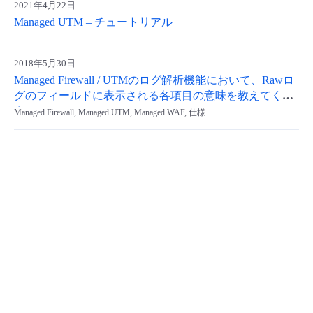
2021年4月22日
- Flexible InterConnect
Managed UTM – チュートリアル
- Flexible Remote Access
2018年5月30日
Managed Firewall / UTMのログ解析機能において、Rawロ
グのフィールドに表示される各項目の意味を教えてくだ
- vUTM2
さい。
Managed Firewall, Managed UTM, Managed WAF, 仕様