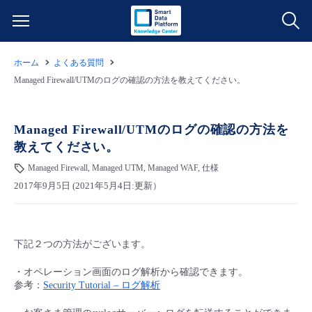
ホーム
よくある質問
サービス一覧
Managed Firewall/UTMのログの確認の方法を教えてください。
データ利活用
よくある質問
Managed Firewall/UTMのログの確認の方法を
教えてください。
クラウド/サーバー
データ利活用
料金情報
Managed Firewall, Managed UTM, Managed WAF, 仕様
2017年9月5日 (2021年5月4日:更新）
ネットワーク
クラウド/サーバー
料金シミュレーター
ご利用開始ガイド
■ 管理機能
IoT
ネットワーク
データ利活用
ユースケース
下記２つの方法がございます。
- 管理機能
- バックアップ
モニタリング/監査
IoT
クラウド/サーバー
故障/メンテナンス情報
・オペレーション画面のログ解析から確認できます。
参考：
Security Tutorial – ログ解析
- セキュリティ・監査
サポート
モニタリング/監査
ネットワーク
サービス稼働状況