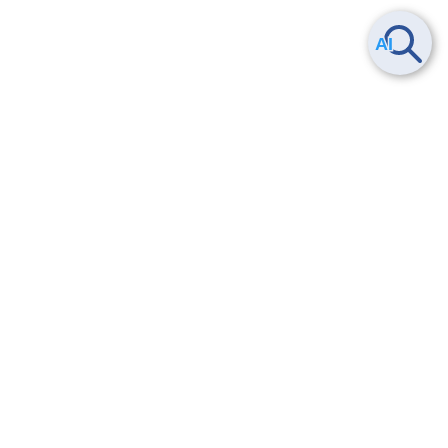
Smart Data Platform につい
ヘルプ
て
よくある質問
特長
お問い合わせ
サービス一覧
トレーニング/操作動画
ユースケース
導入事例
法的情報・信頼性
料金情報
サービス利用規約・SLA
お知らせ
セキュリティ&コンプライア
ンス
パートナー