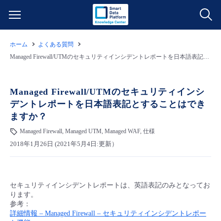
ホーム
よくある質問
サービス一覧
Managed Firewall/UTMのセキュリティインシデントレポートを日本語表記とすることはできますか？
データ利活用
よくある質問
Managed Firewall/UTMのセキュリティインシ
デントレポートを日本語表記とすることはでき
クラウド/サーバー
データ利活用
料金情報
ますか？
Managed Firewall, Managed UTM, Managed WAF, 仕様
ネットワーク
クラウド/サーバー
料金シミュレーター
ご利用開始ガイド
2018年1月26日 (2021年5月4日:更新）
■ 管理機能
IoT
ネットワーク
データ利活用
ユースケース
セキュリティインシデントレポートは、英語表記のみとなってお
- 管理機能
- バックアップ
モニタリング/監査
IoT
クラウド/サーバー
故障/メンテナンス情報
ります。
参考：
詳細情報 – Managed Firewall – セキュリティインシデントレポー
- セキュリティ・監査
サポート
モニタリング/監査
ネットワーク
サービス稼働状況