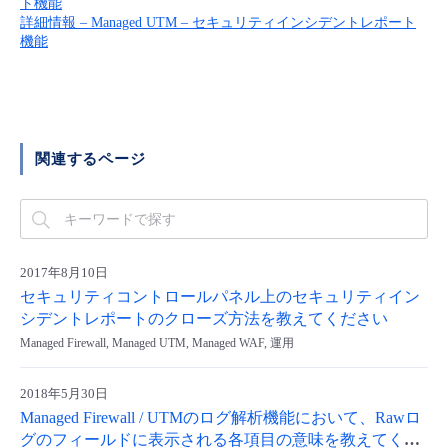
ト機能
■ セットアップガイド
詳細情報 – Managed UTM – セキュリティインシデントレポート
機能
パートナー
- データと分析
管理機能
サポート
IoT
故障/メンテナンス履歴
- 新規お申し込み方法
販売パートナー向けプログラム
トレーニング/操作動画
- IoT
すべてのメニューを見る
管理機能
モニタリング/監査
メンテナンス予定
- 初期設定・確認
協業パートナー
脱炭素化
関連するページ
- マルチクラウド利用
すべてのメニューを見る
サポート
定期メンテナンス
- ユーザー機能の管理
- リモートワーク
すべてのメニューを見る
- 登録情報の管理
- ITインフラストラクチャー
2017年8月10日
- APIリファレンス
セキュリティコントロールパネル上のセキュリティイン
シデントレポートのクローズ方法を教えてください
- その他
Managed Firewall, Managed UTM, Managed WAF, 運用
■ 基本構築ガイド
2018年5月30日
Managed Firewall / UTMのログ解析機能において、Rawロ
- クラウド / サーバー
グのフィールドに表示される各項目の意味を教えてくだ