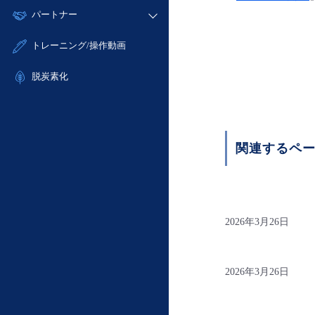
モニタリング/監査
故障/メンテナンス履歴
すべてのメニューを見る
パートナー
- IoT
- 初期設定・確認
サポート
メンテナンス予定
- マルチクラウド利用
- ユーザー機能の管理
販売パートナー向けプログラム
すべてのメニューを見る
トレーニング/操作動画
定期メンテナンス
- リモートワーク
- 登録情報の管理
協業パートナー
- ITインフラストラクチャー
脱炭素化
- APIリファレンス
- その他
■ 基本構築ガイド
- クラウド / サーバー
関連するペ
- Flexible InterConnect
- Flexible Remote Access
- vUTM2
2026年3月26日
2026年3月26日