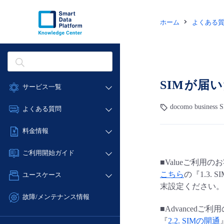
ホーム
よくある
SIMが届
サービス一覧
データ利活用
docomo business
よくある質問
クラウド/サーバー
データ利活用
料金情報
ネットワーク
クラウド/サーバー
料金シミュレーター
IoT
ご利用開始ガイド
ネットワーク
■Valueご利用の
データ利活用
モニタリング/監査
■ 管理機能
IoT
こちら
の『1.3.
ユースケース
クラウド/サーバー
サポート
- 管理機能
末設定ください。
モニタリング/監査
- バックアップ
ネットワーク
管理機能
故障/メンテナンス情報
サポート
- セキュリティ・監査
■Advancedご
■ セットアップガイド
IoT
すべてのメニューを見る
サービス稼働状況
管理機能
『
2.2. SIMの開通
- データと分析
- 新規お申し込み方法