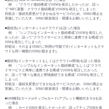
■ セットアップガイド
例 ：“クラウド接続構成”のSIMを発注したかったが、誤っ
て“MEC基盤・クラウド接続構成”のSIMを発注してしまった
パートナー
- データと分析
管理機能
サポート
IoT
故障/メンテナンス履歴
対処法：接続先変更ができかねるサービスのため、SIMの廃止を
- 新規お申し込み方法
実施していただき、SIMの新規発注・開通をお願いいたします。
販売パートナー向けプログラム
トレーニング/操作動画
- IoT
すべてのメニューを見る
管理機能
モニタリング/監査
メンテナンス予定
■接続先(インターネットorクラウド)を誤った場合
- 初期設定・確認
例 ：“シンプルなインターネット接続構成”のSIMを発注した
協業パートナー
かったが、誤って“クラウドサービスと簡単に連携できる構成”の
脱炭素化
- マルチクラウド利用
すべてのメニューを見る
サポート
定期メンテナンス
SIMを発注してしまった
- ユーザー機能の管理
対処法：そのままSIMのご利用が可能です(インターネットもクラ
ウドも同一種類のSIMが届きます)。
- リモートワーク
すべてのメニューを見る
- 登録情報の管理
■接続先(インターネットもしくはクラウドor閉域)を誤った場合
例 ：“シンプルなインターネット接続構成”もしくは“クラウ
- ITインフラストラクチャー
- APIリファレンス
ドサービスと簡単に連携できる構成”のSIMを発注したかった
が、誤って“様々な拠点と閉域接続できる構成” のSIMを発注して
しまった
- その他
対処法：接続先変更ができかねるサービスのため、SIMの廃止を
■ 基本構築ガイド
実施していただき、SIMの新規発注・開通をお願いいたします。
■SIM種別(カードorチップorカード(アプレット機能付き※))を誤
- クラウド / サーバー
った場合
例 ：カードSIMを発注したかったが、誤ってチップSIMを発