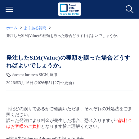
ホーム
よくある質問
サービス一覧
発注したSIM(Value)の種類を誤った場合どうすればよいでしょうか。
データ利活用
よくある質問
発注したSIM(Value)の種類を誤った場合どうす
ればよいでしょうか。
クラウド/サーバー
データ利活用
料金情報
docomo business SIGN, 運用
2026年3月16日 (2026年5月27日:更新）
ネットワーク
クラウド/サーバー
料金シミュレーター
ご利用開始ガイド
■ 管理機能
IoT
ネットワーク
データ利活用
ユースケース
下記どの誤りであるかご確認いただき、それぞれの対処法をご参
照ください。
- 管理機能
- バックアップ
モニタリング/監査
IoT
クラウド/サーバー
誤った発注により料金が発生した場合、恐れ入りますが
当該料金
故障/メンテナンス情報
はお客様のご負担
となります旨ご理解ください。
- セキュリティ・監査
サポート
モニタリング/監査
ネットワーク
サービス稼働状況
■接続先(Value or Advanced)を誤った場合