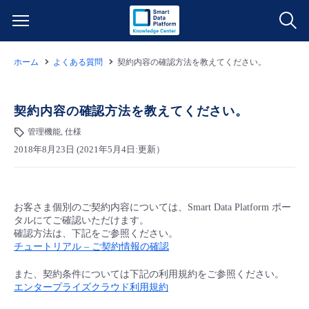
ホーム
よくある質問
契約内容の確認方法を教えてください。
サービス一覧
データ利活用
契約内容の確認方法を教えてください。
よくある質問
管理機能, 仕様
クラウド/サーバー
データ利活用
料金情報
2018年8月23日 (2021年5月4日:更新）
ネットワーク
クラウド/サーバー
料金シミュレーター
ご利用開始ガイド
お客さま個別のご契約内容については、Smart Data Platform ポー
タルにてご確認いただけます。
■ 管理機能
IoT
ネットワーク
データ利活用
ユースケース
確認方法は、下記をご参照ください。
チュートリアル – ご契約情報の確認
- 管理機能
- バックアップ
モニタリング/監査
IoT
クラウド/サーバー
故障/メンテナンス情報
また、契約条件については下記の利用規約をご参照ください。
エンタープライズクラウド利用規約
- セキュリティ・監査
サポート
モニタリング/監査
ネットワーク
サービス稼働状況