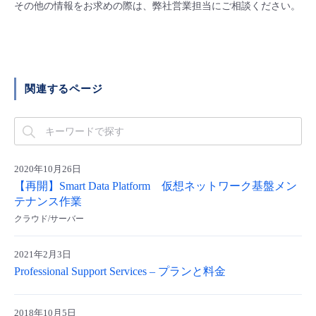
■ セットアップガイド
その他の情報をお求めの際は、弊社営業担当にご相談ください。
パートナー
- データと分析
管理機能
サポート
IoT
故障/メンテナンス履歴
- 新規お申し込み方法
販売パートナー向けプログラム
トレーニング/操作動画
- IoT
すべてのメニューを見る
管理機能
モニタリング/監査
メンテナンス予定
- 初期設定・確認
関連するページ
協業パートナー
脱炭素化
- マルチクラウド利用
すべてのメニューを見る
サポート
定期メンテナンス
- ユーザー機能の管理
- リモートワーク
すべてのメニューを見る
- 登録情報の管理
2020年10月26日
【再開】Smart Data Platform 仮想ネットワーク基盤メン
- ITインフラストラクチャー
テナンス作業
- APIリファレンス
クラウド/サーバー
- その他
2021年2月3日
■ 基本構築ガイド
Professional Support Services – プランと料金
- クラウド / サーバー
2018年10月5日