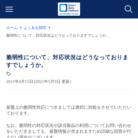
ホーム
よくある質問
サービス一覧
脆弱性について、対応状況はどうなっておりますでしょうか。
データ利活用
よくある質問
脆弱性について、対応状況はどうなっておりま
すでしょうか。
クラウド/サーバー
データ利活用
料金情報
2021年4月15日 (2021年5月5日:更新）
ネットワーク
クラウド/サーバー
料金シミュレーター
ご利用開始ガイド
■ 管理機能
IoT
ネットワーク
データ利活用
ユースケース
基盤上の脆弱性対応につきましては適切に対処をさせていただい
ております。
- 管理機能
- バックアップ
モニタリング/監査
IoT
クラウド/サーバー
故障/メンテナンス情報
なお、脆弱性の対応状況や該当製品の利用についてお問い合わせ
をいただきましても、基盤情報が含まれますため詳細な回答が行
- セキュリティ・監査
サポート
モニタリング/監査
ネットワーク
サービス稼働状況
えない場合がございます。