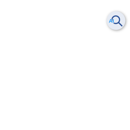
Smart Data Platform につい
ヘルプ
て
よくある質問
特長
お問い合わせ
サービス一覧
トレーニング/操作動画
ユースケース
導入事例
法的情報・信頼性
料金情報
サービス利用規約・SLA
お知らせ
セキュリティ&コンプライア