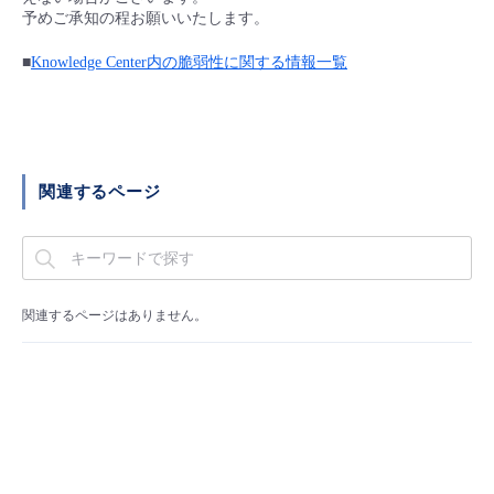
■ セットアップガイド
予めご承知の程お願いいたします。
パートナー
- データと分析
管理機能
サポート
IoT
故障/メンテナンス履歴
■
Knowledge Center内の脆弱性に関する情報一覧
- 新規お申し込み方法
販売パートナー向けプログラム
トレーニング/操作動画
- IoT
すべてのメニューを見る
管理機能
モニタリング/監査
メンテナンス予定
- 初期設定・確認
協業パートナー
脱炭素化
- マルチクラウド利用
すべてのメニューを見る
サポート
定期メンテナンス
関連するページ
- ユーザー機能の管理
- リモートワーク
すべてのメニューを見る
- 登録情報の管理
- ITインフラストラクチャー
関連するページはありません。
- APIリファレンス
- その他
■ 基本構築ガイド
- クラウド / サーバー