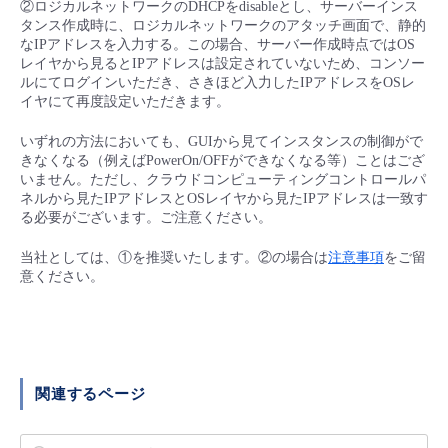
②ロジカルネットワークのDHCPをdisableとし、サーバーインス
■ セットアップガイド
タンス作成時に、ロジカルネットワークのアタッチ画面で、静的
パートナー
なIPアドレスを入力する。この場合、サーバー作成時点ではOS
- データと分析
管理機能
サポート
IoT
故障/メンテナンス履歴
レイヤから見るとIPアドレスは設定されていないため、コンソー
- 新規お申し込み方法
ルにてログインいただき、さきほど入力したIPアドレスをOSレ
販売パートナー向けプログラム
トレーニング/操作動画
イヤにて再度設定いただきます。
- IoT
すべてのメニューを見る
管理機能
モニタリング/監査
メンテナンス予定
- 初期設定・確認
いずれの方法においても、GUIから見てインスタンスの制御がで
協業パートナー
脱炭素化
- マルチクラウド利用
きなくなる（例えばPowerOn/OFFができなくなる等）ことはござ
すべてのメニューを見る
サポート
定期メンテナンス
- ユーザー機能の管理
いません。ただし、クラウドコンピューティングコントロールパ
ネルから見たIPアドレスとOSレイヤから見たIPアドレスは一致す
- リモートワーク
る必要がございます。ご注意ください。
すべてのメニューを見る
- 登録情報の管理
当社としては、①を推奨いたします。②の場合は
注意事項
をご留
- ITインフラストラクチャー
意ください。
- APIリファレンス
- その他
■ 基本構築ガイド
関連するページ
- クラウド / サーバー