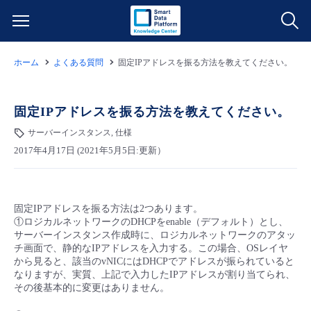
ホーム
よくある質問
固定IPアドレスを振る方法を教えてください。
サービス一覧
データ利活用
固定IPアドレスを振る方法を教えてください。
よくある質問
サーバーインスタンス, 仕様
クラウド/サーバー
データ利活用
料金情報
2017年4月17日 (2021年5月5日:更新）
ネットワーク
クラウド/サーバー
料金シミュレーター
ご利用開始ガイド
固定IPアドレスを振る方法は2つあります。
①ロジカルネットワークのDHCPをenable（デフォルト）とし、
■ 管理機能
IoT
ネットワーク
データ利活用
ユースケース
サーバーインスタンス作成時に、ロジカルネットワークのアタッ
チ画面で、静的なIPアドレスを入力する。この場合、OSレイヤ
から見ると、該当のvNICにはDHCPでアドレスが振られていると
- 管理機能
- バックアップ
モニタリング/監査
IoT
クラウド/サーバー
故障/メンテナンス情報
なりますが、実質、上記で入力したIPアドレスが割り当てられ、
その後基本的に変更はありません。
- セキュリティ・監査
サポート
モニタリング/監査
ネットワーク
サービス稼働状況