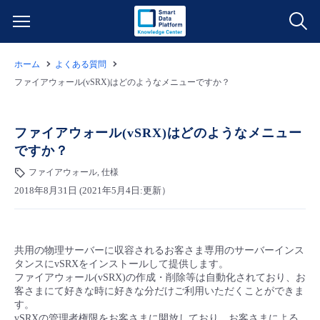
ホーム
よくある質問
サービス一覧
ファイアウォール(vSRX)はどのようなメニューですか？
データ利活用
よくある質問
ファイアウォール(vSRX)はどのようなメニュー
ですか？
クラウド/サーバー
データ利活用
料金情報
ファイアウォール, 仕様
2018年8月31日 (2021年5月4日:更新）
ネットワーク
クラウド/サーバー
料金シミュレーター
ご利用開始ガイド
■ 管理機能
IoT
ネットワーク
データ利活用
ユースケース
共用の物理サーバーに収容されるお客さま専用のサーバーインス
タンスにvSRXをインストールして提供します。
- 管理機能
- バックアップ
モニタリング/監査
IoT
クラウド/サーバー
ファイアウォール(vSRX)の作成・削除等は自動化されており、お
故障/メンテナンス情報
客さまにて好きな時に好きな分だけご利用いただくことができま
す。
- セキュリティ・監査
サポート
モニタリング/監査
ネットワーク
サービス稼働状況
vSRXの管理者権限をお客さまに開放しており、お客さまによる