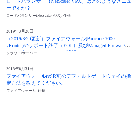
ロードバランサー（NetScaler VPX）はどのようなメニュ
ーですか？
- Flexible InterConnect
ロードバランサー(NetScaler VPX), 仕様
- Flexible Remote Access
2019年3月20日
（2019/3/20更新）ファイアウォール(Brocade 5600
- vUTM2
vRouter)のサポート終了（EOL）及びManaged Firewall/フ
ァイアウォール(vSRX)への移行
クラウド/サーバー
2018年8月31日
ファイアウォール(vSRX)のデフォルトゲートウェイの指
定方法を教えてください。
ファイアウォール, 仕様