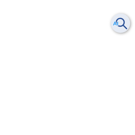
Smart Data Platform につい
ヘルプ
て
よくある質問
特長
お問い合わせ
サービス一覧
トレーニング/操作動画
ユースケース
導入事例
法的情報・信頼性
料金情報
サービス利用規約・SLA
お知らせ
セキュリティ&コンプライア