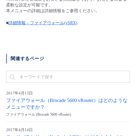
■ セットアップガイド
柔軟な設定が可能です。
本メニューの詳細は詳細情報をご参照ください。
パートナー
- データと分析
管理機能
サポート
IoT
故障/メンテナンス履歴
- 新規お申し込み方法
■
詳細情報 – ファイアウォール(vSRX)
販売パートナー向けプログラム
トレーニング/操作動画
- IoT
すべてのメニューを見る
管理機能
モニタリング/監査
メンテナンス予定
- 初期設定・確認
協業パートナー
脱炭素化
- マルチクラウド利用
すべてのメニューを見る
サポート
定期メンテナンス
- ユーザー機能の管理
関連するページ
- リモートワーク
すべてのメニューを見る
- 登録情報の管理
- ITインフラストラクチャー
- APIリファレンス
2017年4月13日
- その他
ファイアウォール（Brocade 5600 vRouter）はどのような
メニューですか？
■ 基本構築ガイド
ファイアウォール (Brocade 5600 vRouter)
- クラウド / サーバー
2017年4月14日