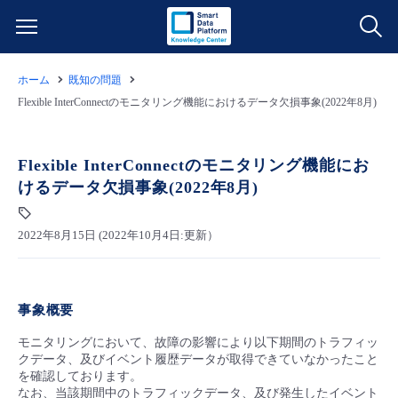
ホーム
既知の問題
サービス一覧
Flexible InterConnectのモニタリング機能におけるデータ欠損事象(2022年8月)
データ利活用
よくある質問
Flexible InterConnectのモニタリング機能にお
けるデータ欠損事象(2022年8月)
クラウド/サーバー
データ利活用
料金情報
2022年8月15日 (2022年10月4日:更新）
ネットワーク
クラウド/サーバー
料金シミュレーター
ご利用開始ガイド
■ 管理機能
IoT
ネットワーク
データ利活用
ユースケース
事象概要
- 管理機能
- バックアップ
モニタリング/監査
IoT
クラウド/サーバー
モニタリングにおいて、故障の影響により以下期間のトラフィッ
故障/メンテナンス情報
クデータ、及びイベント履歴データが取得できていなかったこと
を確認しております。
- セキュリティ・監査
なお、当該期間中のトラフィックデータ、及び発生したイベント
サポート
モニタリング/監査
ネットワーク
サービス稼働状況