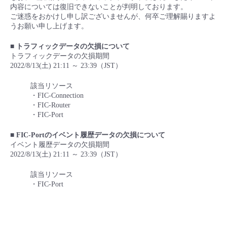
■ セットアップガイド
内容については復旧できないことが判明しております。
ご迷惑をおかけし申し訳ございませんが、何卒ご理解賜りますよ
パートナー
- データと分析
うお願い申し上げます。
管理機能
サポート
IoT
故障/メンテナンス履歴
- 新規お申し込み方法
■ トラフィックデータの欠損について
販売パートナー向けプログラム
トレーニング/操作動画
- IoT
トラフィックデータの欠損期間
すべてのメニューを見る
管理機能
モニタリング/監査
メンテナンス予定
- 初期設定・確認
2022/8/13(土) 21:11 ～ 23:39（JST）
協業パートナー
脱炭素化
- マルチクラウド利用
すべてのメニューを見る
サポート
定期メンテナンス
該当リソース
- ユーザー機能の管理
・FIC-Connection
・FIC-Router
- リモートワーク
・FIC-Port
すべてのメニューを見る
- 登録情報の管理
■ FIC-Portのイベント履歴データの欠損について
- ITインフラストラクチャー
イベント履歴データの欠損期間
- APIリファレンス
2022/8/13(土) 21:11 ～ 23:39（JST）
- その他
該当リソース
■ 基本構築ガイド
・FIC-Port
- クラウド / サーバー