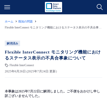
ホーム
既知の問題
サービス一覧
Flexible InterConnect モニタリング機能におけるステータス表示の不具合事象について
データ利活用
よくある質問
解消済み
クラウド/サーバー
データ利活用
Flexible InterConnect モニタリング機能におけ
料金情報
るステータス表示の不具合事象について
ネットワーク
クラウド/サーバー
料金シミュレーター
Flexible InterConnect
ご利用開始ガイド
2025年6月26日 (2025年7月24日:更新）
■ 管理機能
IoT
ネットワーク
データ利活用
ユースケース
- 管理機能
本事象は2025年7月22日に解消しました。ご不便をおかけし申し
- バックアップ
モニタリング/監査
IoT
クラウド/サーバー
故障/メンテナンス情報
訳ございませんでした。
- セキュリティ・監査
サポート
モニタリング/監査
ネットワーク
サービス稼働状況