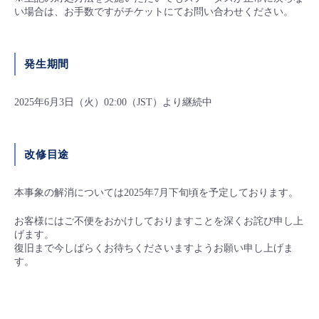
い場合は、お手数ですがチケットにてお問い合わせください。
- Flexible InterConnect
- Flexible Remote Access
発生期間
- vUTM2
2025年6月3日（火）02:00（JST）より継続中
改修目途
本事象の解消については2025年7月下旬頃を予定しております。
お客様にはご不便をおかけしておりますことを深くお詫び申し上
げます。
復旧まで今しばらくお待ちくださいますようお願い申し上げま
す。