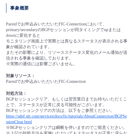
■ セットアップガイド
事象概要
パートナー
- データと分析
管理機能
サポート
IoT
故障/メンテナンス履歴
- 新規お申し込み方法
Pareidでお申込みいただいたFIC-Connectionにおいて、
販売パートナー向けプログラム
primary/secondaryのBGPセッションが同タイミングでupまたは
トレーニング/操作動画
- IoT
すべてのメニューを見る
管理機能
モニタリング/監査
メンテナンス予定
downに変化すると
- 初期設定・確認
モニタリング画面上で実際とは異なるステータスが表示される事
協業パートナー
象が確認されています。
脱炭素化
- マルチクラウド利用
すべてのメニューを見る
サポート
定期メンテナンス
またその影響により、リソースステータス変化のメール通知が送
- ユーザー機能の管理
信される事象を確認しております。
※実際の通信には影響ございません。
- リモートワーク
すべてのメニューを見る
- 登録情報の管理
対象リソース：
- ITインフラストラクチャー
Pareidでお申込みいただいたFIC-Connection
- APIリファレンス
対処方法：
- その他
BGPセッションクリア、もしくは翌営業日までお待ちいただくこ
とで、ステータスが正常に戻る可能性がございます。
■ 基本構築ガイド
BGPセッションクリアの方法は、以下をご参照ください。
https://sdpf.ntt.com/services/docs/fic/tutorials/AboutConnection/BGPSe
ssionClear.html
- クラウド / サーバー
※BGPセッションクリアは瞬断を伴いますのでご留意ください。
※上記の対処方法を実施いただいてもステータスが正常に戻らな