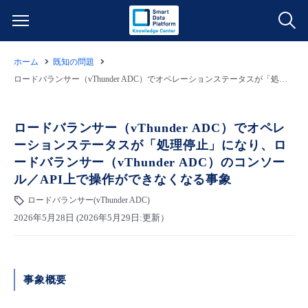
ホーム
既知の問題
サービス一覧
ロードバランサー（vThunder ADC）でオペレーションステータスが「処理停止」になり、ロードバランサー（vThunder ADC）のコンソール／API上で操作ができなくなる事象
データ利活用
よくある質問
ロードバランサー（vThunder ADC）でオペレ
ーションステータスが「処理停止」になり、ロ
クラウド/サーバー
データ利活用
料金情報
ードバランサー（vThunder ADC）のコンソー
ル／API上で操作ができなくなる事象
ネットワーク
クラウド/サーバー
料金シミュレーター
ご利用開始ガイド
ロードバランサー(vThunder ADC)
2026年5月28日 (2026年5月29日:更新）
■ 管理機能
IoT
ネットワーク
データ利活用
ユースケース
- 管理機能
- バックアップ
モニタリング/監査
IoT
クラウド/サーバー
故障/メンテナンス情報
事象概要
- セキュリティ・監査
サポート
モニタリング/監査
ネットワーク
サービス稼働状況