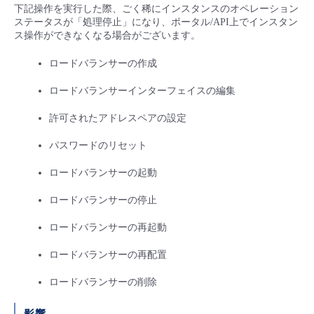
■ セットアップガイド
下記操作を実行した際、ごく稀にインスタンスのオペレーション
ステータスが「処理停止」になり、ポータル/API上でインスタン
パートナー
- データと分析
ス操作ができなくなる場合がございます。
管理機能
サポート
IoT
故障/メンテナンス履歴
- 新規お申し込み方法
ロードバランサーの作成
販売パートナー向けプログラム
トレーニング/操作動画
- IoT
すべてのメニューを見る
管理機能
モニタリング/監査
メンテナンス予定
- 初期設定・確認
ロードバランサーインターフェイスの編集
協業パートナー
脱炭素化
- マルチクラウド利用
すべてのメニューを見る
サポート
定期メンテナンス
許可されたアドレスペアの設定
- ユーザー機能の管理
パスワードのリセット
- リモートワーク
すべてのメニューを見る
- 登録情報の管理
ロードバランサーの起動
- ITインフラストラクチャー
ロードバランサーの停止
- APIリファレンス
ロードバランサーの再起動
- その他
■ 基本構築ガイド
ロードバランサーの再配置
ロードバランサーの削除
- クラウド / サーバー